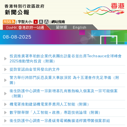
|
字型大小:
|
網站指南
08-08-2025
投資推廣署率初創企業代表團出訪曼谷並出席Techsauce全球峰會
2025推動雙向投資（附圖）
提防冒認由金管局發出的文件
警方舉行跨部門反恐及重大事故演習 為十五運會作充足準備（附
圖）
衞生防護中心調查一宗新增基孔肯雅熱輸入個案及一宗可能個案
（附圖）
機電署推動建築機電業界應用人工智能（附圖）
數字辦舉辦「人工智能＋政務」專題技術論壇（附圖）
衞生防護中心調查一宗產碳青霉烯酶腸道桿菌帶菌個案群組