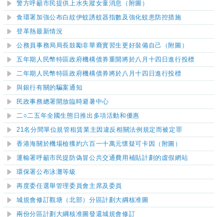
警方呼籲市民提供上水失蹤女童消息（附圖）
食環署加強公布白紋伊蚊誘蚊器指數及強化蚊患防控措施
登革熱最新情況
公務員事務局局長鼓勵非華裔實習生更好裝備自己（附圖）
五年期人民幣特區政府機構債券重開將於八月十四日進行投標
二年期人民幣特區政府機構債券將於八月十四日進行投標
與銀行有關的騙案通知
民政事務總署開放臨時避暑中心
二○二五年
全國生態日
推出多項活
動
和優
惠
21名分間單位規管租賃業主因違反相關法例規定而被定罪
香港海關於機場檢獲約六百一十萬元懷疑可卡因（附圖）
運輸署呼籲市民提防偽冒公共交通費用補貼計劃的虛假網站
環保署公布泳灘等級
再度委任選舉管理委員會主席及委員
城規會修訂觀塘（北部）分區計劃大綱核准圖
兩份分區計劃大綱核准圖發還城規會修訂