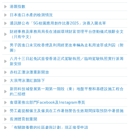
港匯指數
日本進口水產的檢測情況
通訊辦公布「5G校園應用創作比賽2025」決賽入圍名單
財經事務及庫務局局長在浦銀環球財富管理平台啓動儀式致辭全文
（只有中文）
男子因進口未完稅香煙及利用經更改車輛為走私用途罪成判囚（附
圖）
八月十三日起免試簽發香港正式駕駛執照／臨時駕駛執照實行派籌
新安排
赤柱正灘泳灘重新開放
大浪灣泳灘紅旗除下
新田科技城發展第一期第一階段（東）地盤平整和基礎設施工程合
約二招標
食環署推出部門Facebook及Instagram專頁
勞工處提醒僱主及僱員在工作暑熱警告生效期間採取預防中暑措施
長洲體育館重開
「有關贍養費的社區參與計劃」現正接受申請