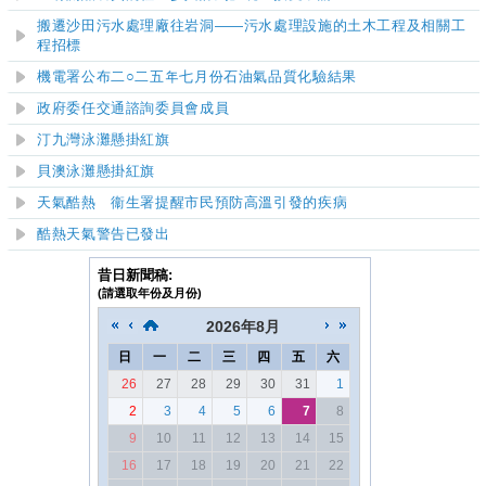
搬遷沙田污水處理廠往岩洞
——
污水處理設施的土木工程及相關工
程招標
機電署公布二○二五年七月份石油氣品質化驗結果
​政府委任交通諮詢委員會成員
汀九灣
泳灘懸掛紅旗
貝澳
泳灘懸掛紅旗
天氣酷熱 衞生署提醒市民預防高溫引發的疾病
酷熱天氣警告已發出
昔日新聞稿:
(請選取年份及月份)
2026
年
8月
日
一
二
三
四
五
六
26
27
28
29
30
31
1
2
3
4
5
6
7
8
9
10
11
12
13
14
15
16
17
18
19
20
21
22