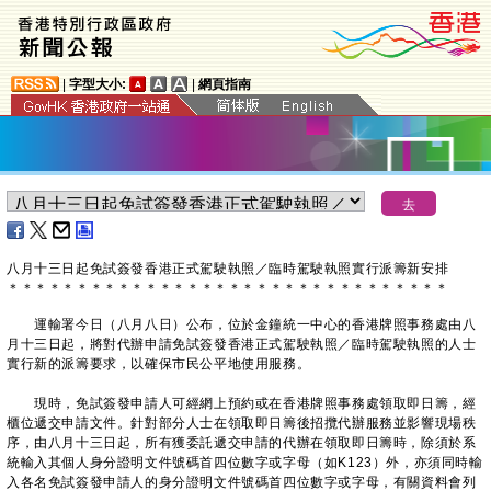
|
字型大小:
|
網頁指南
八月十三日起免試簽發香港正式駕駛執照／臨時駕駛執照實行派籌新安排
＊
＊
＊
＊
＊
＊
＊
＊
＊
＊
＊
＊
＊
＊
＊
＊
＊
＊
＊
＊
＊
＊
＊
＊
＊
＊
＊
＊
＊
＊
＊
＊
運輸署今日（八月八日）公布，位於金鐘統一中心的香港牌照事務處由八
月十三日起，將對代辦申請免試簽發香港正式駕駛執照／臨時駕駛執照的人士
實行新的派籌要求，以確保市民公平地使用服務。
現時，免試簽發申請人可經網上預約或在香港牌照事務處領取即日籌，經
櫃位遞交申請文件。針對部分人士在領取即日籌後招攬代辦服務並影響現場秩
序，由八月十三日起，所有獲委託遞交申請的代辦在領取即日籌時，除須於系
統輸入其個人身分證明文件號碼首四位數字或字母（如K123）外，亦須同時輸
入各名免試簽發申請人的身分證明文件號碼首四位數字或字母，有關資料會列