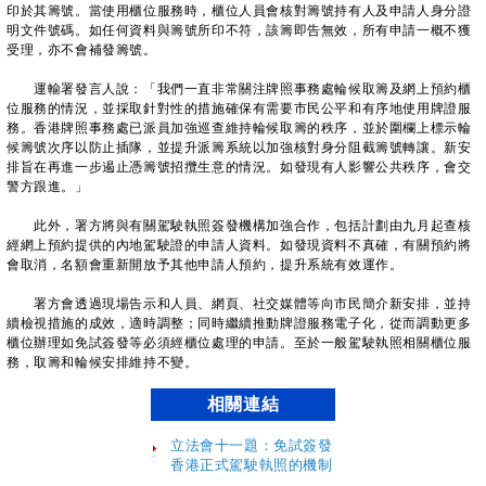
印於其籌號。當使用櫃位服務時，櫃位人員會核對籌號持有人及申請人身分證
明文件號碼。如任何資料與籌號所印不符，該籌即告無效，所有申請一概不獲
受理，亦不會補發籌號。
運輸署發言人說：「我們一直非常關注牌照事務處輪候取籌及網上預約櫃
位服務的情況，並採取針對性的措施確保有需要市民公平和有序地使用牌證服
務。香港牌照事務處已派員加強巡查維持輪候取籌的秩序，並於圍欄上標示輪
候籌號次序以防止插隊，並提升派籌系統以加強核對身分阻截籌號轉讓。新安
排旨在再進一步遏止憑籌號招攬生意的情況。如發現有人影響公共秩序，會交
警方跟進。」
此外，署方將與有關駕駛執照簽發機構加強合作，包括計劃由九月起查核
經網上預約提供的內地駕駛證的申請人資料。如發現資料不真確，有關預約將
會取消，名額會重新開放予其他申請人預約，提升系統有效運作。
署方會透過現場告示和人員、網頁、社交媒體等向市民簡介新安排，並持
續檢視措施的成效，適時調整；同時繼續推動牌證服務電子化，從而調動更多
櫃位辦理如免試簽發等必須經櫃位處理的申請。至於一般駕駛執照相關櫃位服
務，取籌和輪候安排維持不變。
相關連結
立法會十一題：免試簽發
香港正式駕駛執照的機制