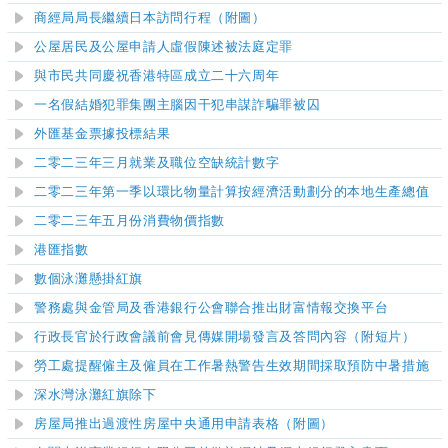
商經局局長繼續日本訪問行程（附圖）
公屋居民及公屋申請人虛假陳述被法庭定罪
與市民共同慶祝香港特區成立二十六周年
一名假結婚犯罪集團主腦因干犯串謀詐騙罪被囚
外匯基金票據投標結果
二零二三年三月就業及職位空缺統計數字
二零二三年第一季
以環比物量計算按經濟活動劃分的本地生產總值
二零二三年五月份消費物價指數
港匯指數
數個泳灘懸掛紅旗
警務處與金管局及香港銀行公會聯合推出財富情報交換平台
行政長官於行政會議前會見傳媒開場發言及答問內容（附短片）
勞工處提醒僱主及僱員在工作暑熱警告生效期間採取預防中暑措施
深水灣泳灘紅旗除下
​房屋局推出過渡性房屋中央通用申請表格
（附圖）