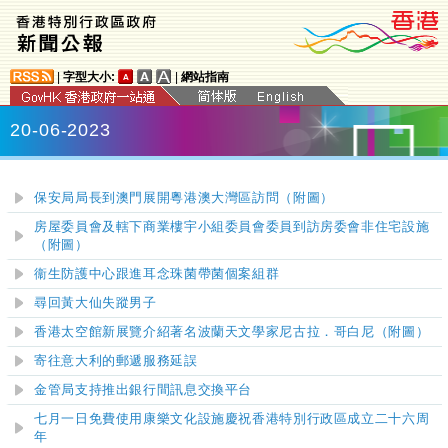
|
字型大小:
|
網站指南
20-06-2023
​保安局局長到澳門展開粵港澳大灣區訪問
（附圖）
房屋委員會及轄下商業樓宇小組委員會委員到訪房委會非住宅設施
（附圖）
衞生防護中心跟進耳念珠菌帶菌個案組群
尋回黃大仙失蹤男子
香港太空館新展覽介紹著名波蘭天文學家尼古拉．哥白尼（附圖）
寄往意大利的郵遞服務延誤
金管局支持推出銀行間訊息交換平台
七月一日免費使用康樂文化設施慶祝香港特別行政區成立二十六周
年