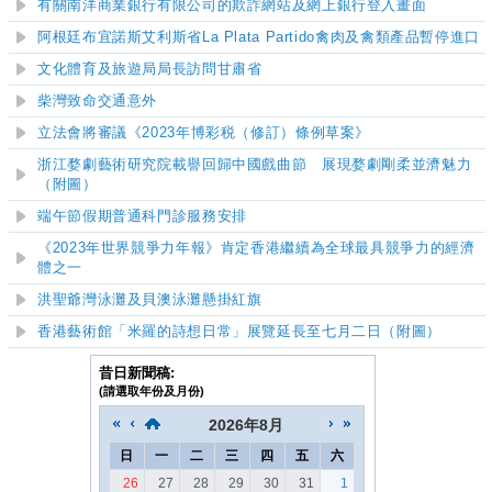
有關南洋商業銀行有限公司的欺詐網站及網上銀行登入畫面
阿根廷布宜諾斯艾利斯省La Plata Partido禽肉及禽類產品暫停進口
文化體育及旅遊局局長訪問甘肅省
柴灣致命交通意外
立法會將審議《2023年博彩税（修訂）條例草案》
浙江婺劇藝術研究院載譽回歸中國戲曲節 展現婺劇剛柔並濟魅力
（附圖）
端午節
假期
普通科門診服務安排
《2023年世界競爭力年報》肯定香港繼續為全球最具競爭力的經濟
體之一
洪聖爺灣泳灘及貝澳泳灘
懸掛紅旗
香港藝術館「米羅的詩想日常」展覽延長至七月二日（附圖）
昔日新聞稿:
(請選取年份及月份)
2026
年
8月
日
一
二
三
四
五
六
26
27
28
29
30
31
1