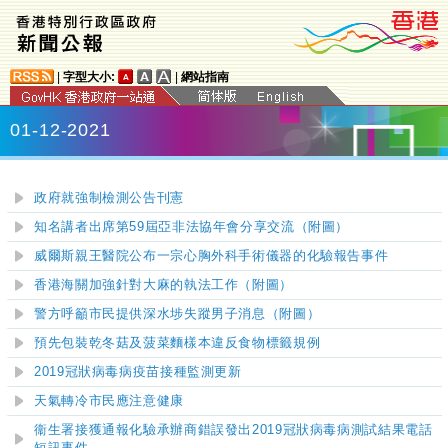
|
字型大小:
|
網站指南
01-12-2021
政府就強制檢測公告刊憲
知名講者出席第59屆亞非法協年會分享交流（附圖）
威爾斯親王醫院公布一宗心胸外科手術儀器的化驗報告事件
香港海關加強針對大麻的執法工作（附圖）
警方呼籲市民提供深水埗失蹤男子消息（附圖）
預先包裝乾冬菇及菠菜麵樣本違反食物標籤規例
2019
冠狀病毒病疫苗接種監測更新
天氣轉冷市民應注意健康
衞生署接獲通報化驗承辦商錯誤發出2019冠狀病毒病測試結果電話