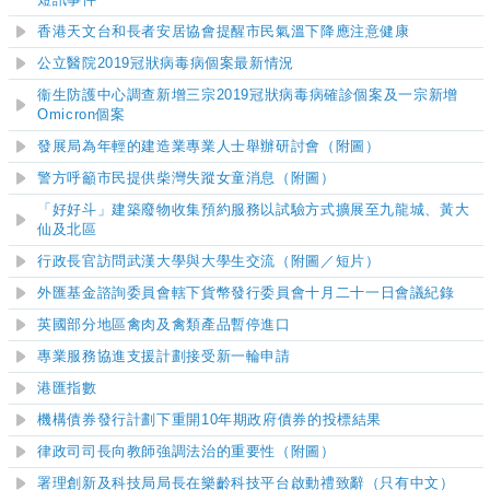
短訊事件
香港天文台和長者安居協會提醒市民氣溫下降應注意健康
公立醫院2019冠狀病毒病個案最新情況
衞生防護中心調查新增三宗2019冠狀病毒病確診個案及一宗新增
Omicron個案
發展局為年輕的建造業專業人士舉辦研討會（附圖）
警方呼籲市民提供柴灣失蹤女童消息（附圖）
「好好斗」建築廢物收集預約服務以試驗方式擴展至九龍城、黃大
仙及北區
行政長官訪問武漢大學與大學生交流（附圖／短片）
外匯基金諮詢委員會
轄下貨幣發行委員會十
月二十一日會議紀錄
英國部分地區禽肉及禽類產品暫停進口
專業服務協進支援計劃接受新一輪申請
港匯指數
機構債券發行計劃下重開10年期政府債券的投標結果
律政司司長向教師強調法治的重要性（附圖）
署理創新及科技局局長在樂齡科技平台啟動禮致辭（只有中文）