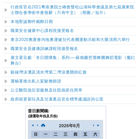
行政長官在2021粵港澳院士峰會暨松山湖科學會議及第七屆廣東院
士聯合會學術年會致辭（只有中文）
（附圖／短片）
本地聖誕郵件截郵日期
職業安全健康中心課程現接受報名
東京2020奧運會內地奧運健兒代表團運動示範和大匯演周六舉行
職業安全及健康訓練課程現接受報名
康文署呈獻「冬日開懷集」系列
──
蘇格蘭芭蕾舞團舞蹈電影《魔幻
舞台》
銀線灣泳灘及清水灣第二灣泳灘
懸掛紅旗
運輸署推出私人駕駛教師證
公立醫院急症
室
服務及住院病床住用率
政府就更新玩具及兒童產品安全標準建議諮詢公眾
昔日新聞稿:
(請選取年份及月份)
2026
年
8月
日
一
二
三
四
五
六