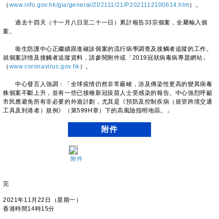
（
www.info.gov.hk/gia/general/202111/21/P2021112100614.htm
）。
過去十四天（十一月八日至二十一日）累計報告33宗個案，全屬輸入個
案。
衞生防護中心正繼續跟進確診個案的流行病學調查及接觸者追蹤的工作。
就個案詳情及接觸者追蹤資料，請參閱附件或「2019冠狀病毒病專題網站」
（
www.coronavirus.gov.hk
）。
​中心發言人強調：「全球疫情仍然非常嚴峻，涉及傳染性更高的變異病毒
株個案不斷上升，並有一些已接種新冠疫苗人士受感染的報告。中心強烈呼籲
市民應避免所有非必要的外遊計劃，尤其是《預防及控制疾病（規管跨境交通
工具及到港者）規例》（第599H章）下的高風險指明地區。」
附件
附件
完
2021年11月22日（星期一）
香港時間14時15分