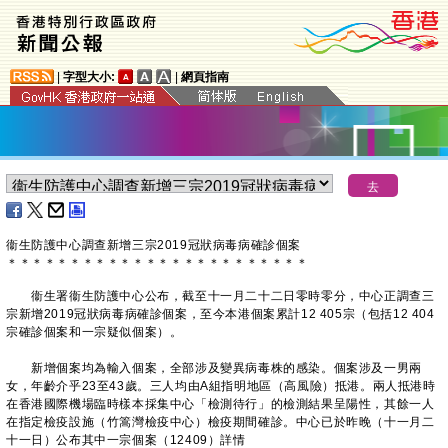
|
字型大小:
|
網頁指南
衞生防護中心調查新增三宗2019冠狀病毒病確診個案
＊
＊
＊
＊
＊
＊
＊
＊
＊
＊
＊
＊
＊
＊
＊
＊
＊
＊
＊
＊
＊
＊
＊
＊
衞生署衞生防護中心公布，截至十一月二十二日零時零分，中心正調查三
宗新增2019冠狀病毒病確診個案，至今本港個案累計12 405宗（包括12 404
宗確診個案和一宗疑似個案）。
新增個案均為輸入個案，全部涉及變異病毒株的感染。個案涉及一男兩
女，年齡介乎23至43歲。三人均由A組指明地區（高風險）抵港。兩人抵港時
在香港國際機場臨時樣本採集中心「檢測待行」的檢測結果呈陽性，其餘一人
在指定檢疫設施（竹篙灣檢疫中心）檢疫期間確診。中心已於昨晚（十一月二
十一日）公布其中一宗個案（12409）詳情