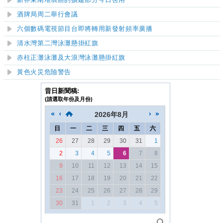
新界東南堆填區的擴建部分今日啓用
酒牌局周二舉行會議
六個數碼電視節目台即將轉用新發射頻率廣播
清水灣第二灣泳灘懸掛紅旗
赤柱正灘泳灘及大浪灣泳灘懸掛紅旗
黃色火災危險警告
昔日新聞稿:
(請選取年份及月份)
2026
年
8月
日
一
二
三
四
五
六
26
27
28
29
30
31
1
2
3
4
5
6
7
8
9
10
11
12
13
14
15
16
17
18
19
20
21
22
23
24
25
26
27
28
29
30
31
1
2
3
4
5