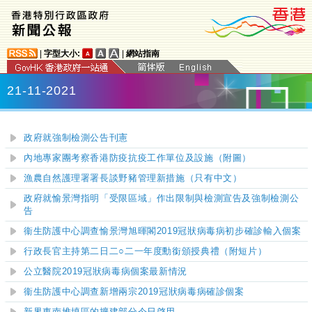
|
字型大小:
|
網站指南
21-11-2021
政府就強制檢測公告刊憲
​內地專家團考察香港防疫抗疫工作單位及設施
（附圖）
漁農自然護理署署長談野豬管理新措施（只有中文）
政府就愉景灣指明「受限區域」作出限制與檢測宣告及強制檢測公
告
衞生防護中心調查愉景灣旭暉閣2019冠狀病毒病初步確診輸入個案
行政長官主持第二日二○二一年度勳銜頒授典禮（附短片）
公立醫院
2019
冠狀病毒病個案最新情況
衞生防護中心調查新增兩宗2019冠狀病毒病確診個案