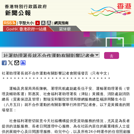
|
字型大小:
|
網頁指南
社署助理署長就不合作運動有關影響記者會開場發言（只有中文）
＊
＊
＊
＊
＊
＊
＊
＊
＊
＊
＊
＊
＊
＊
＊
＊
＊
＊
＊
＊
＊
＊
＊
＊
＊
＊
＊
＊
＊
運輸及房屋局局長陳帆、署理民航處副處長伍子安、運輸署助理署長（管
理及輔助客運）郭惠英、社會福利署助理署長（津貼）黃國進、消防處副消防
總長（質素保證及管理）鄭瑞安和醫院管理局聯網服務總監楊諦岡醫生今日
（八月五日）就不合作運動的有關影響舉行跨部門記者會。以下是黃國進的開
場發言：
社會福利署密切留意今天社福機構提供受資助服務的情況，尤其是為長者
提供的送飯服務、長者日間護理中心服務、為在社區內居住的嚴重殘疾人士提
供的展能中心及日間護理服務、幼兒中心，以及所有24小時運作的住宿照顧服