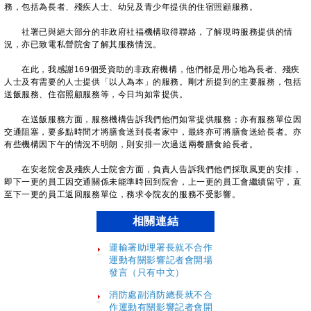
務，包括為長者、殘疾人士、幼兒及青少年提供的住宿照顧服務。
社署已與絕大部分的非政府社福機構取得聯絡，了解現時服務提供的情
況，亦已致電私營院舍了解其服務情況。
在此，我感謝169個受資助的非政府機構，他們都是用心地為長者、殘疾
人士及有需要的人士提供「以人為本」的服務。剛才所提到的主要服務，包括
送飯服務、住宿照顧服務等，今日均如常提供。
在送飯服務方面，服務機構告訴我們他們如常提供服務；亦有服務單位因
交通阻塞，要多點時間才將膳食送到長者家中，最終亦可將膳食送給長者。亦
有些機構因下午的情況不明朗，則安排一次過送兩餐膳食給長者。
在安老院舍及殘疾人士院舍方面，負責人告訴我們他們採取風更的安排，
即下一更的員工因交通關係未能準時回到院舍，上一更的員工會繼續留守，直
至下一更的員工返回服務單位，務求令院友的服務不受影響。
相關連結
運輸署助理署長就不合作
運動有關影響記者會開場
發言（只有中文）
消防處副消防總長就不合
作運動有關影響記者會開