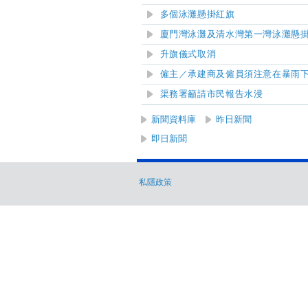
多個泳灘懸掛紅旗
廈門灣泳灘及清水灣第一灣泳灘懸
升旗儀式取消
僱主／承建商及僱員須注意在暴雨
渠務署籲請市民報告水浸
新聞資料庫
昨日新聞
即日新聞
私隱政策