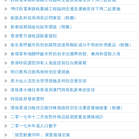
西區電車路軌重鋪工程臨時交通及運輸安排下周二起實施
灣仔區電車路軌重鋪工程臨時交通及運輸安排下周二起實施
創新及科技局局長訪問東區（附圖）
新春假期捐血站如常開放（附圖）
香港警方接收謀殺案疑犯
衞生署呼籲市民切勿購買或使用兩款成分不明的外用產品（附圖）
食環署和海關呼籲市民切勿非法攜帶肉類、禽肉和蛋類入境
香港特區護照持有人免簽證前往白俄羅斯
明日賽馬日跑馬地特別交通措施
黃大仙人流安全管理措施及特別交通安排
港珠澳大橋往來香港與澳門跨境私家車的安排
特區政府發表聲明
​環保署成功檢控元朗孖峰嶺路四宗非法棄置廢物個案（附圖）
二零一七年十二月份對外商品貿易貨量及價格統計
二零一七年年底人口數字
「彼思動畫30年」展覽最後召集