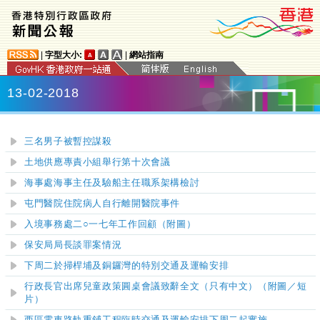
|
字型大小:
|
網站指南
13-02-2018
三名男子被暫控謀殺
土地供應專責小組舉行第十次會議
海事處海事主任及驗船主任職系架構檢討
屯門醫院
住院
病人
自行離開醫院
事件
入境事務處二○一七年工作回顧（附圖）
保安局局長談罪案情況
下周二於掃桿埔及銅鑼灣的特別交通及運輸安排
行政長官出席兒童政策圓桌會議致辭全文（只有中文）（附圖／短
片）