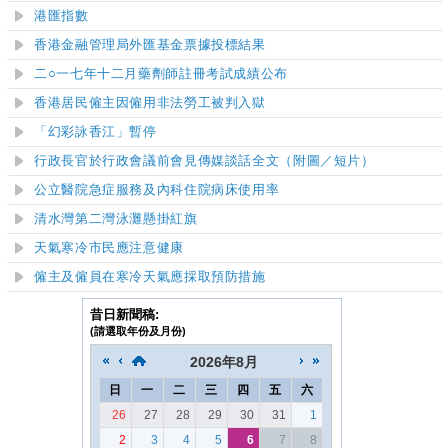
港匯指數
香港金融管理局外匯基金票據投標結果
二○一七年十二月藥劑師註冊考試成績公布
香港居民僱主因僱用非法勞工被判入獄
「幻彩詠香江」暫停
行政長官於行政會議前會見傳媒談話全文
（附圖／短片）
公立醫院急症服務及內科住院病床使用率
清水灣第二灣泳灘
懸掛紅旗
天氣寒冷市民應注意健康
僱主及僱員在寒冷天氣應採取預防措施
昔日新聞稿:
(請選取年份及月份)
2026
年
8月
日
一
二
三
四
五
六
26
27
28
29
30
31
1
2
3
4
5
6
7
8