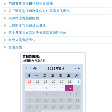
明日賽馬日沙田特別交通措施
公立醫院急症服務及內科住院病床使用率
銀線灣泳灘懸掛紅旗
天氣寒冷市民應注意健康
僱主及僱員在寒冷天氣應採取預防措施
紅色火災危險警告
全港賣旗日
昔日新聞稿:
(請選取年份及月份)
2026
年
8月
日
一
二
三
四
五
六
26
27
28
29
30
31
1
2
3
4
5
6
7
8
9
10
11
12
13
14
15
16
17
18
19
20
21
22
23
24
25
26
27
28
29