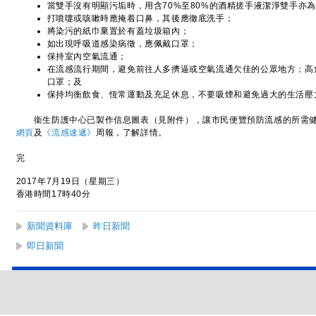
當雙手沒有明顯污垢時，用含70%至80%的酒精搓手液潔淨雙手亦
打噴嚏或咳嗽時應掩着口鼻，其後應徹底洗手；
將染污的紙巾棄置於有蓋垃圾箱內；
如出現呼吸道感染病徵，應佩戴口罩；
保持室內空氣流通；
在流感流行期間，避免前往人多擠逼或空氣流通欠佳的公眾地方；高
口罩；及
保持均衡飲食、恆常運動及充足休息，不要吸煙和避免過大的生活壓
衞生防護中心已製作信息圖表（見附件），讓市民便覽預防流感的所需健
網頁
及
《流感速遞》
周報，了解詳情。
完
2017年7月19日（星期三）
香港時間17時40分
新聞資料庫
昨日新聞
即日新聞