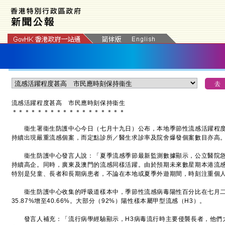
流感活躍程度甚高 市民應時刻保持衞生
＊
＊
＊
＊
＊
＊
＊
＊
＊
＊
＊
＊
＊
＊
＊
＊
＊
＊
衞生署衞生防護中心今日（七月十九日）公布，本地季節性流感活躍程度
持續出現嚴重流感個案，而定點診所／醫生求診率及院舍爆發個案數目亦高
衞生防護中心發言人說：「夏季流感季節最新監測數據顯示，公立醫院急
持續高企。同時，廣東及澳門的流感同樣活躍。由於預期未來數星期本港流
特別是兒童、長者和長期病患者，不論在本地或夏季外遊期間，時刻注重個
衞生防護中心收集的呼吸道樣本中，季節性流感病毒陽性百分比在七月二
35.87%增至40.66%。大部分（92%）陽性樣本屬甲型流感（H3）。
發言人補充：「流行病學經驗顯示，H3病毒流行時主要侵襲長者，他們