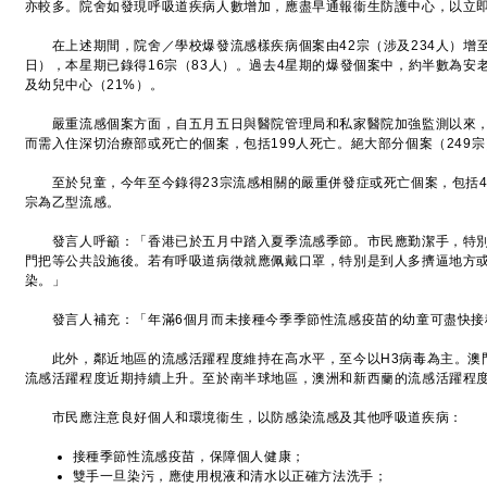
亦較多。院舍如發現呼吸道疾病人數增加，應盡早通報衞生防護中心，以立
在上述期間，院舍／學校爆發流感樣疾病個案由42宗（涉及234人）增至4
日），本星期已錄得16宗（83人）。過去4星期的爆發個案中，約半數為安
及幼兒中心（21%）。
嚴重流感個案方面，自五月五日與醫院管理局和私家醫院加強監測以來，截
而需入住深切治療部或死亡的個案，包括199人死亡。絕大部分個案（249宗
至於兒童，今年至今錄得23宗流感相關的嚴重併發症或死亡個案，包括4人死
宗為乙型流感。
發言人呼籲：「香港已於五月中踏入夏季流感季節。市民應勤潔手，特別
門把等公共設施後。若有呼吸道病徵就應佩戴口罩，特別是到人多擠逼地方
染。」
發言人補充：「年滿6個月而未接種今季季節性流感疫苗的幼童可盡快接
此外，鄰近地區的流感活躍程度維持在高水平，至今以H3病毒為主。澳
流感活躍程度近期持續上升。至於南半球地區，澳洲和新西蘭的流感活躍程
市民應注意良好個人和環境衞生，以防感染流感及其他呼吸道疾病：
接種季節性流感疫苗，保障個人健康；
雙手一旦染污，應使用梘液和清水以正確方法洗手；