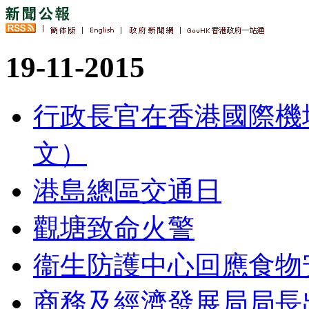
19-11-2015
行政長官在香港國際機
文）
港島總區交通日
觀塘致命火警
衞生防護中心回應食物
商務及經濟發展局局長