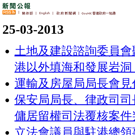
25-03-2013
土地及建設諮詢委員會
港以外填海和發展岩洞
運輸及房屋局局長會見
保安局局長、律政司司
傭居留權司法覆核案件
立法會議員與駐港總領