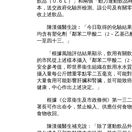
飲品（０.６Ｌ）」和兩個「動力運動飲品
本，送交政府化驗所檢測。該公司及有關零
收上述飲品。
陳漢儀醫生說︰「今日取得的化驗結果
均含有塑化劑『鄰苯二甲酸二（2－乙基己
一至四十三。」
「根據風險評估結果顯示，飲用有關飲
的市民從上述樣本攝入『鄰苯二甲酸二（2
安全參考值，即世界衞生組織在飲用水水質
攝入量每公斤體重零點零二五毫克，可能對
大量食用可能影響肝臟和腎臟，並可能致癌
健康，中心作出上述決定。」
根據《公眾衞生及市政條例》第一三二
署長可作出命令，禁止輸入、供應任何食物
食物收回。
陳漢儀醫生補充說：「除了運動飲品外