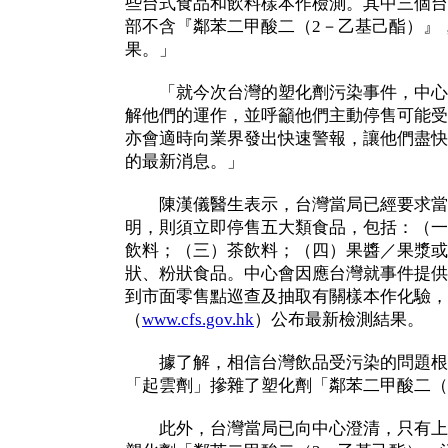
些台式食品和飲料樣本作檢測。其中三個台
部不含『鄰苯二甲酸二（2－乙基己酯）』
果。」
「就今次台灣的塑化劑污染事件，中心
解他們的運作，並呼籲他們主動停售可能受
亦會適時向業界發出快速警報，讓他們盡快
的最新消息。」
陳漢儀醫生表示，台灣當局已經要求當
明，則須立即停售五大類食品，包括：（一
飲料；（三）茶飲料；（四）果醬／果漿或
狀、粉狀食品。中心會因應台灣就事件提供
到市面零售點巡查及抽取有關樣本作化驗，
（
www.cfs.gov.hk
）公布最新檢測結果。
據了解，相信台灣飲品受污染的問題根
「起雲劑」摻雜了塑化劑「鄰苯二甲酸二（
此外，台灣當局已向中心澄清，只有上