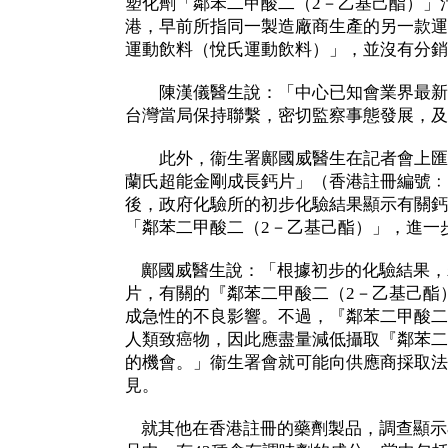
塑化劑「鄰苯二甲酸二（2－乙基己酯）」
港，早前所指同一製造廠商生產的另一款運
運動飲料（悅氏運動飲料）」，並沒有分銷
陳漢儀醫生說：「中心已知會業界最新
台灣當局保持聯繫，密切監察事態發展，及
此外，衞生署鄺國威醫生在記者會上匯
蘭氏超能金剛成長鈣片」（香港註冊編號﹕H
後，政府化驗所的初步化驗結果顯示有關鈣
「鄰苯二甲酸二（2－乙基己酯）」，進一
鄺國威醫生說：「根據初步的化驗結果，
片，有關的『鄰苯二甲酸二（2－乙基己酯
成急性的不良影響。不過，『鄰苯二甲酸二
人類致癌物，因此應盡量減低攝取『鄰苯二
的機會。」衞生署會就可能向供應商採取法
見。
就其他在香港註冊的藥劑製品，調查顯示8