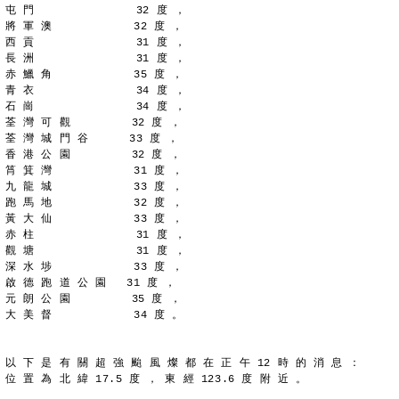
屯 門               32 度 ，
將 軍 澳            32 度 ，
西 貢               31 度 ，
長 洲               31 度 ，
赤 鱲 角            35 度 ，
青 衣               34 度 ，
石 崗               34 度 ，
荃 灣 可 觀         32 度 ，
荃 灣 城 門 谷      33 度 ，
香 港 公 園         32 度 ，
筲 箕 灣            31 度 ，
九 龍 城            33 度 ，
跑 馬 地            32 度 ，
黃 大 仙            33 度 ，
赤 柱               31 度 ，
觀 塘               31 度 ，
深 水 埗            33 度 ，
啟 德 跑 道 公 園   31 度 ，
元 朗 公 園         35 度 ，
大 美 督            34 度 。
以 下 是 有 關 超 強 颱 風 燦 都 在 正 午 12 時 的 消 息 ：
位 置 為 北 緯 17.5 度 ， 東 經 123.6 度 附 近 。