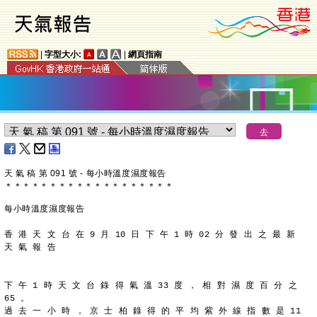
|
字型大小:
|
網頁指南
天 氣 稿 第 091 號 - 每小時溫度濕度報告
＊
＊
＊
＊
＊
＊
＊
＊
＊
＊
＊
＊
＊
＊
＊
＊
＊
＊
＊
每小時溫度濕度報告
香 港 天 文 台 在 9 月 10 日 下 午 1 時 02 分 發 出 之 最 新
天 氣 報 告
下 午 1 時 天 文 台 錄 得 氣 溫 33 度 ， 相 對 濕 度 百 分 之
65 。
過 去 一 小 時 ， 京 士 柏 錄 得 的 平 均 紫 外 線 指 數 是 11 