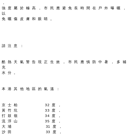
，
強 度 屬 於 極 高 ， 市 民 應 避 免 長 時 間 在 戶 外 曝 曬 ， 
以
免 曬 傷 皮 膚 和 眼 睛 。
請 注 意 ：
酷 熱 天 氣 警 告 現 正 生 效 ， 市 民 應 慎 防 中 暑 ， 多 補 
充
水 分 。
本 港 其 他 地 區 的 氣 溫 ：
京 士 柏            32 度 ，
黃 竹 坑            33 度 ，
打 鼓 嶺            34 度 ，
流 浮 山            35 度 ，
大 埔               31 度 ，
沙 田               33 度 ，