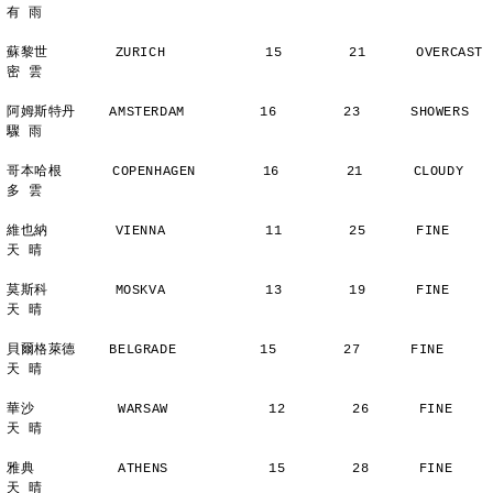
有 雨
蘇黎世        ZURICH            15        21      OVERCAST      
密 雲
阿姆斯特丹    AMSTERDAM         16        23      SHOWERS       
驟 雨
哥本哈根      COPENHAGEN        16        21      CLOUDY        
多 雲
維也納        VIENNA            11        25      FINE          
天 晴
莫斯科        MOSKVA            13        19      FINE          
天 晴
貝爾格萊德    BELGRADE          15        27      FINE          
天 晴
華沙          WARSAW            12        26      FINE          
天 晴
雅典          ATHENS            15        28      FINE          
天 晴