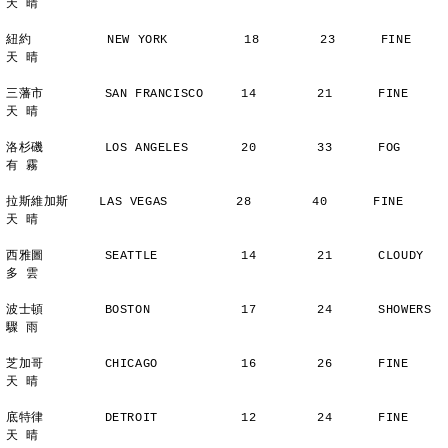
天 晴
紐約          NEW YORK          18        23      FINE          
天 晴
三藩市        SAN FRANCISCO     14        21      FINE          
天 晴
洛杉磯        LOS ANGELES       20        33      FOG           
有 霧
拉斯維加斯    LAS VEGAS         28        40      FINE          
天 晴
西雅圖        SEATTLE           14        21      CLOUDY        
多 雲
波士頓        BOSTON            17        24      SHOWERS       
驟 雨
芝加哥        CHICAGO           16        26      FINE          
天 晴
底特律        DETROIT           12        24      FINE          
天 晴