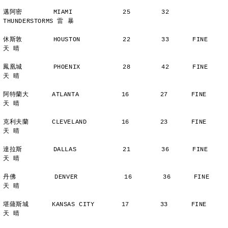
邁阿密        MIAMI             25        32      
THUNDERSTORMS 雷 暴
休斯敦        HOUSTON           22        33      FINE          
天 晴
鳳凰城        PHOENIX           28        42      FINE          
天 晴
阿特蘭大      ATLANTA           16        27      FINE          
天 晴
克利夫蘭      CLEVELAND         16        23      FINE          
天 晴
達拉斯        DALLAS            21        36      FINE          
天 晴
丹佛          DENVER            16        36      FINE          
天 晴
堪薩斯城      KANSAS CITY       17        33      FINE          
天 晴