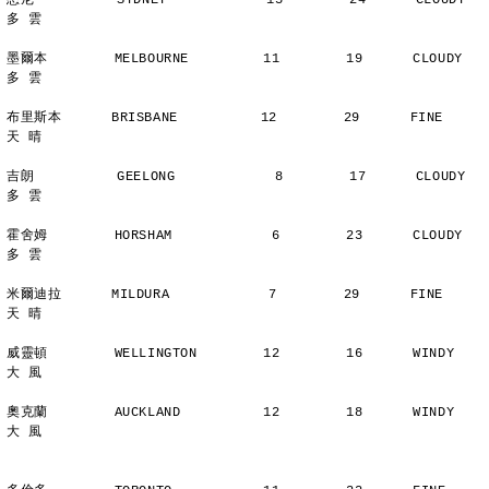
悉尼          SYDNEY            13        24      CLOUDY        
多 雲
墨爾本        MELBOURNE         11        19      CLOUDY        
多 雲
布里斯本      BRISBANE          12        29      FINE          
天 晴
吉朗          GEELONG            8        17      CLOUDY        
多 雲
霍舍姆        HORSHAM            6        23      CLOUDY        
多 雲
米爾迪拉      MILDURA            7        29      FINE          
天 晴
威靈頓        WELLINGTON        12        16      WINDY         
大 風
奧克蘭        AUCKLAND          12        18      WINDY         
大 風