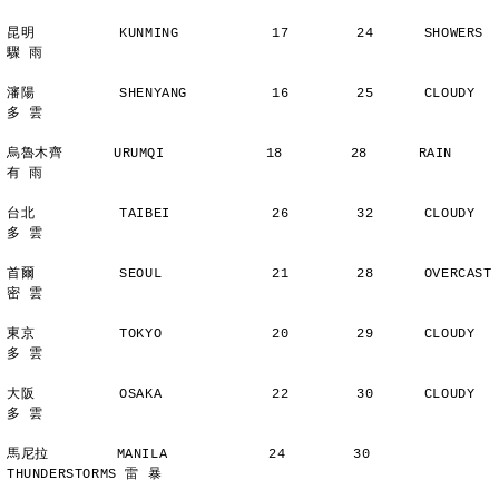
昆明          KUNMING           17        24      SHOWERS       
驟 雨
瀋陽          SHENYANG          16        25      CLOUDY        
多 雲
烏魯木齊      URUMQI            18        28      RAIN          
有 雨
台北          TAIBEI            26        32      CLOUDY        
多 雲
首爾          SEOUL             21        28      OVERCAST      
密 雲
東京          TOKYO             20        29      CLOUDY        
多 雲
大阪          OSAKA             22        30      CLOUDY        
多 雲
馬尼拉        MANILA            24        30      
THUNDERSTORMS 雷 暴