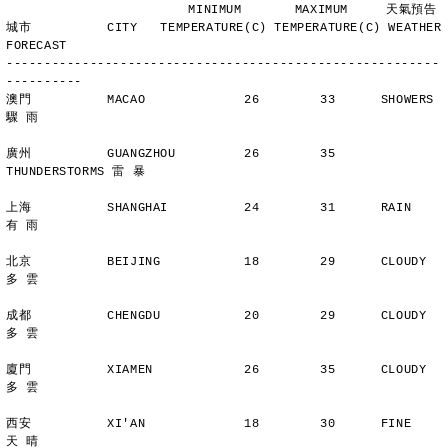
                        MINIMUM       MAXIMUM     天氣預告
城市          CITY   TEMPERATURE(C) TEMPERATURE(C) WEATHER 
FORECAST
---------------------------------------------------------
----------
澳門          MACAO             26        33      SHOWERS       
驟 雨
廣州          GUANGZHOU         26        35      
THUNDERSTORMS 雷 暴
上海          SHANGHAI          24        31      RAIN          
有 雨
北京          BEIJING           18        29      CLOUDY        
多 雲
成都          CHENGDU           20        29      CLOUDY        
多 雲
廈門          XIAMEN            26        35      CLOUDY        
多 雲
西安          XI'AN             18        30      FINE          
天 晴