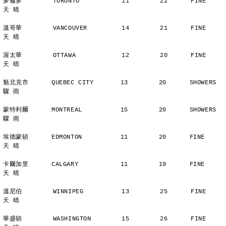
多倫多        TORONTO           11        22      FINE          
天 晴
溫哥華        VANCOUVER         14        21      FINE          
天 晴
渥太華        OTTAWA            12        20      FINE          
天 晴
魁北克市      QUEBEC CITY       13        20      SHOWERS       
驟 雨
蒙特利爾      MONTREAL          15        20      SHOWERS       
驟 雨
埃德蒙頓      EDMONTON          11        20      FINE          
天 晴
卡爾加里      CALGARY           11        19      FINE          
天 晴
溫尼伯        WINNIPEG          13        25      FINE          
天 晴
華盛頓        WASHINGTON        15        26      FINE          