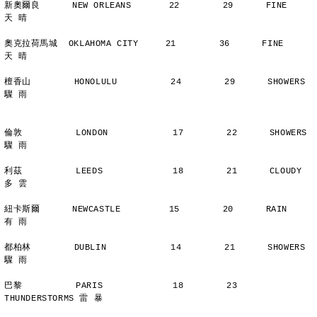
新奧爾良      NEW ORLEANS       22        29      FINE          
天 晴
奧克拉荷馬城  OKLAHOMA CITY     21        36      FINE          
天 晴
檀香山        HONOLULU          24        29      SHOWERS       
驟 雨
倫敦          LONDON            17        22      SHOWERS       
驟 雨
利茲          LEEDS             18        21      CLOUDY        
多 雲
紐卡斯爾      NEWCASTLE         15        20      RAIN          
有 雨
都柏林        DUBLIN            14        21      SHOWERS       
驟 雨
巴黎          PARIS             18        23      
THUNDERSTORMS 雷 暴