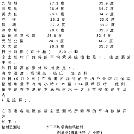
九 龍 城              27.1 度               33.9 度
跑 馬 地              26.6 度               34.7 度
黃 大 仙              26.6 度               34.2 度
赤   柱               26.2 度               33.0 度
觀   塘               27.3 度               33.2 度
深 水 埗              26.8 度               33.8 度
啟 德 跑 道 公 園     26.6 度               32.4 度
元 朗 公 園           24.8 度               34.7 度
大 美 督              26.9 度               35.8 度
日 照 時 間 ( 京 士 柏 ) ： 8.0 小 時
京 士 柏 昨 日 錄 得 的 平 均 紫 外 線 指 數 是 3 ， 強 度 屬 於
中 等 。
昨 日 最 高 的 紫 外 線 指 數 是 7 。
海 水 溫 度 ( 橫 瀾 島 ) 攝 氏 ： 無 資 料
昨 日 (9 月 9 日 ) 在 香 港 所 錄 得 的 平 均 戶 外 環 境 伽 瑪
輻 射 劑 量 率 為 每 小 時 0.09 至 0.14 微 希 沃 特 ， 此 劑
量 率 是 在 本 港 的 本 底 輻 射 水 平 之 正 常 變 化 範 圍 以 
內
( 見 註 釋 ) 。
在 香 港 各 地 區 的 輻 射 監 測 站 所 錄 得 的 平 均 數 據 詳 
列
如 下 ：
輻射監測站           昨日平均環境伽瑪輻射
	                 劑量率(微希沃特 / 小時)