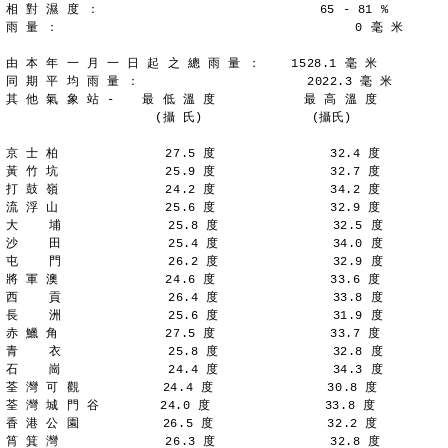
相 對 濕 度 ：                             65 - 81 %
雨 量 ：                                       0 毫 米
由 本 年 一 月 一 日 起 之 總 雨 量 ：    1528.1 毫 米
同 期 平 均 雨 量 ：                      2022.3 毫 米
其 他 氣 象 站 - 　 最 低 溫 度 　         最 高 溫 度
　 　 　 　 　   　 　(攝 氏)　　 　   　 　 (攝氏)
京 士 柏              27.5 度               32.4 度
黃 竹 坑              25.9 度               32.7 度
打 鼓 嶺              24.2 度               34.2 度
流 浮 山              25.6 度               32.9 度
大    埔              25.8 度               32.5 度
沙    田              25.4 度               34.0 度
屯    門              26.2 度               32.9 度
將 軍 澳              24.6 度               33.6 度
西    貢              26.4 度               33.8 度
長    洲              25.6 度               31.9 度
赤 鱲 角              27.5 度               33.7 度
青    衣              25.8 度               32.8 度
石    崗              24.4 度               34.3 度
荃 灣 可 觀           24.4 度               30.8 度
荃 灣 城 門 谷        24.0 度               33.8 度
香 港 公 園           26.5 度               32.2 度
筲 箕 灣              26.3 度               32.8 度