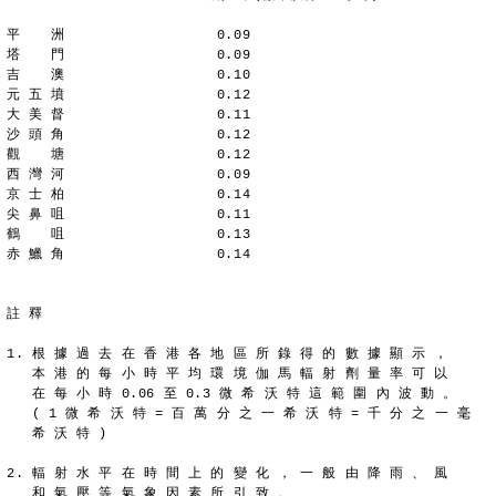
平  　洲                  0.09
塔  　門                  0.09
吉　  澳                  0.10
元 五 墳                  0.12
大 美 督                  0.11
沙 頭 角                  0.12
觀  　塘                  0.12
西 灣 河                  0.09
京 士 柏                  0.14
尖 鼻 咀                  0.11
鶴  　咀                  0.13
赤 鱲 角                  0.14
註 釋
1. 根 據 過 去 在 香 港 各 地 區 所 錄 得 的 數 據 顯 示 ，
   本 港 的 每 小 時 平 均 環 境 伽 馬 輻 射 劑 量 率 可 以
   在 每 小 時 0.06 至 0.3 微 希 沃 特 這 範 圍 內 波 動 。
   ( 1 微 希 沃 特 = 百 萬 分 之 一 希 沃 特 = 千 分 之 一 毫
   希 沃 特 )
2. 輻 射 水 平 在 時 間 上 的 變 化 ， 一 般 由 降 雨 、 風
   和 氣 壓 等 氣 象 因 素 所 引 致 。