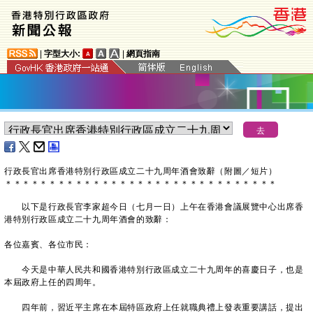
|
字型大小:
|
網頁指南
行政長官出席香港特別行政區成立二十九周年酒會致辭（附圖／短片）
＊
＊
＊
＊
＊
＊
＊
＊
＊
＊
＊
＊
＊
＊
＊
＊
＊
＊
＊
＊
＊
＊
＊
＊
＊
＊
＊
＊
＊
＊
＊
以下是行政長官李家超今日（七月一日）上午在香港會議展覽中心出席香
港特別行政區成立二十九周年酒會的致辭：
各位嘉賓、各位市民：
今天是中華人民共和國香港特別行政區成立二十九周年的喜慶日子，也是
本屆政府上任的四周年。
四年前，習近平主席在本屆特區政府上任就職典禮上發表重要講話，提出