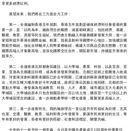
享更多經濟紅利。
展望未來，我們將在三方面全力工作：
第一，全速編制香港五年規劃。香港五年規劃是確保經濟和社會發展的重
要一步，是「以民為本」施政理念的載體，涵蓋範疇廣泛，包括經濟、基建、
醫療、教育、房屋等民生福祉。我們會主動融入和服務國家發展大局，進一步
鞏固和提升香港在國際金融、航運、貿易及創科等國際中心地位，加強建設國
際航空樞紐，強化全球離岸人民幣業務樞紐，構建大宗商品交易生態圈，打造
國際高端人才集聚高地，並深化國際交往合作，開拓新市場，持續提升香港的
競爭力。
第二，全速推進北部都會區建設，以大學城、產業、科技，以及宜居、宜
業、宜遊為北都建設目標，成為香港發展突破點。北都已從紙上藍圖進入收成
期。河套港深創科園香港園區已於去年開園，已建成的兩座濕實驗室已全部租
出，另外五幢大樓亦會於今年內建成，政府正推出其餘土地招標。北都的另一
重點大學城，會發展為包涵教育、科技、人才、產業、城市建設五大元素的大
學城區，大學城由原本只包含校園區的一百公頃土地，擴容至一千公頃以上的
大學城區理念的建設，進一步推動產學研一體化發展，匯聚更多高端人才。
第三，進一步改善民生。我的施政理念一直以提升市民福祉為目標，尤其
住屋、交通、醫療、教育、福利和青少年發展等，要讓市民有更好的生活，青
年有更好的發展，長者有更好的照顧，社會和諧穩定、關愛共融。
今年的七一有另外一個意義，今日是中國共產黨成立105周年的重要日