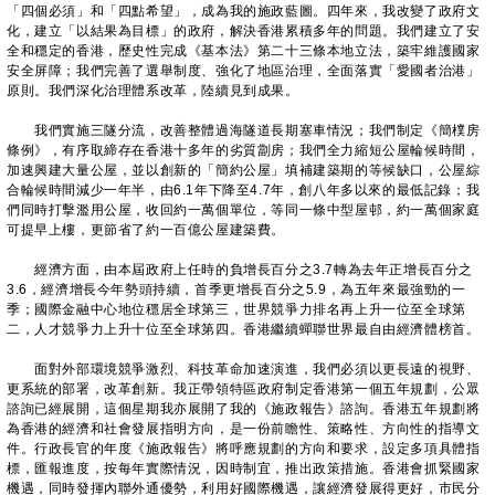
「四個必須」和「四點希望」，成為我的施政藍圖。四年來，我改變了政府文
化，建立「以結果為目標」的政府，解決香港累積多年的問題。我們建立了安
全和穩定的香港，歷史性完成《基本法》第二十三條本地立法，築牢維護國家
安全屏障；我們完善了選舉制度、強化了地區治理，全面落實「愛國者治港」
原則。我們深化治理體系改革，陸續見到成果。
我們實施三隧分流，改善整體過海隧道長期塞車情況；我們制定《簡樸房
條例》，有序取締存在香港十多年的劣質劏房；我們全力縮短公屋輪候時間，
加速興建大量公屋，並以創新的「簡約公屋」填補建築期的等候缺口，公屋綜
合輪候時間減少一年半，由6.1年下降至4.7年，創八年多以來的最低記錄；我
們同時打擊濫用公屋，收回約一萬個單位，等同一條中型屋邨，約一萬個家庭
可提早上樓，更節省了約一百億公屋建築費。
經濟方面，由本屆政府上任時的負增長百分之3.7轉為去年正增長百分之
3.6，經濟增長今年勢頭持續，首季更增長百分之5.9，為五年來最強勁的一
季；國際金融中心地位穩居全球第三，世界競爭力排名再上升一位至全球第
二，人才競爭力上升十位至全球第四。香港繼續蟬聯世界最自由經濟體榜首。
面對外部環境競爭激烈、科技革命加速演進，我們必須以更長遠的視野、
更系統的部署，改革創新。我正帶領特區政府制定香港第一個五年規劃，公眾
諮詢已經展開，這個星期我亦展開了我的《施政報告》諮詢。香港五年規劃將
為香港的經濟和社會發展指明方向，是一份前瞻性、策略性、方向性的指導文
件。行政長官的年度《施政報告》將呼應規劃的方向和要求，設定多項具體指
標，匯報進度，按每年實際情況，因時制宜，推出政策措施。香港會抓緊國家
機遇，同時發揮內聯外通優勢，利用好國際機遇，讓經濟發展得更好，市民分