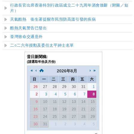
行政長官出席香港特別行政區成立二十九周年酒會致辭
（附圖／短
片）
天氣酷熱 衞生署提醒市民預防高溫引發的疾病
酷熱天氣警告已發出
荃灣致命交通意外
二○二六年授勳及委任太平紳士名單
昔日新聞稿:
(請選取年份及月份)
2026
年
8月
日
一
二
三
四
五
六
26
27
28
29
30
31
1
2
3
4
5
6
7
8
9
10
11
12
13
14
15
16
17
18
19
20
21
22
23
24
25
26
27
28
29
30
31
1
2
3
4
5