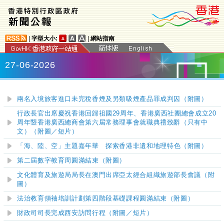
|
字型大小:
|
網站指南
27-06-2026
兩名入境旅客進口未完稅香煙及另類吸煙產品罪成判囚（附圖）
​​行政長官出席慶祝香港回歸祖國29周年、香港廣西社團總會成立20
周年暨香港廣西總商會第六屆常務理事會就職典禮致辭（只有中
文）（附圖
／短片
）
「海、陸、空」主題嘉年華
探索香港非遺和地理特色（附圖）
第二屆數字教育周圓滿結束（附圖）
文化體育及旅遊局局長在澳門出席亞太經合組織旅遊部長會議（附
圖）
法治教育領袖培訓計劃第四階段基礎課程圓滿結束（附圖）
​財政司司長完成西安訪問行程（附圖／短片）