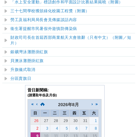
「水上安全運動」標語創作和平面設計比賽結果揭曉（附圖）
三十七間學校獲頒綠化校園工程獎（附圖）
勞工及福利局局長會見傳媒談話內容
衞生署提醒市民暑假外遊慎防傳染病
財政司司長在首屆西部商業航天大會致辭
（只有中文）
（附圖／短
片）
銀礦灣泳灘
懸掛紅旗
貝澳泳灘
懸掛紅旗
升旗儀式取消
分區賣旗日
昔日新聞稿:
(請選取年份及月份)
2026
年
8月
日
一
二
三
四
五
六
26
27
28
29
30
31
1
2
3
4
5
6
7
8
9
10
11
12
13
14
15