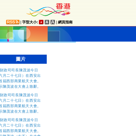
|
字型大小:
|
網頁指南
圖片