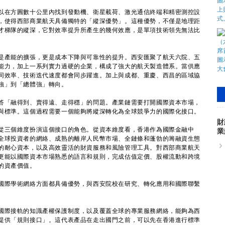
在方圓數十公里內找到發動機、衛星載荷、激光通信終端和精密測控設
，使得西部商業航天具備獨特的「縱深優勢」。這種優勢，不僅是地理距
才梯隊的縱深，它對效率提升所產生的幾何效應，是單項技術領先無法比
產能的擴張，更是成本下降與可靠性的提升。西安匯聚了航天六院、五
能力，加上一系列實力過硬的企業，構成了強大的航天製造體系。當供應
同效率、技術迭代速度都會同步躍進。加上與成都、重慶、西昌的區域協
強」到「總體強」轉向。
「融得到、賣得遠、走得穩」的問題。產業鏈需要打開國際資本市場，
與標準。這個過程需要一個能夠將縱深轉化為全球競爭力的國際化接口。
財
三個維度扮演這個接口的角色。從資本維度看，香港作為國際金融中
業
全球投資者的網絡、成熟的離岸人民幣市場、全鏈條和蓬勃的籌融資生態
的耐心資本，以及高效靈活的財資服務和風險管理工具。對西部商業航天
更能以國際資本市場熟悉的語言和規則，完成估值定價、股權流動和跨境
的資產價值。
際學術網絡方面都具備優勢，與西安院校在研究、轉化應用和國際聯繫
際接軌的知識產權保護制度，以及覆蓋全球的專業服務網絡，能夠為西
提供「規則接口」。這代表產品在走出國門之前，可以先在香港進行標準