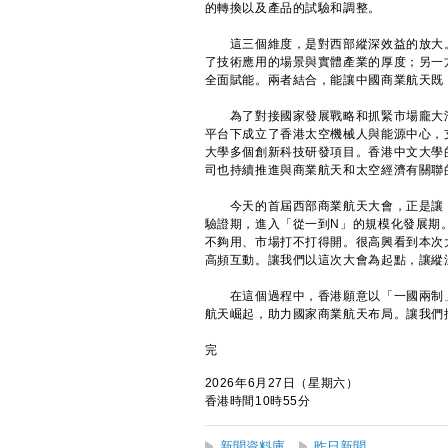
的轉換以及產品的試驗和調整。
這三個維度，是對西部縱深效益的放大。
了技術應用的場景與實體產業的厚度；另一
全面賦能。兩者結合，能讓中國商業航天既
為了對接國家發展戰略和抓緊市場龐大潛力
平台下成立了香港太空機械人與能源中心，
大學多個創新科技研發項目。香港中文大學
司也持續推進與商業航天和太空經濟有關聯
今天的首屆西部商業航天大會，正是讓「
驗證期，進入「從一到N」的規模化發展期
不夠用、市場打不打得開。很高興看到本次
高頻互動。讓我們以這次大會為起點，讓縱
在這個過程中，香港願意以「一國兩制」
航天崛起，助力國家商業航天布局。讓我們
完
2026年6月27日（星期六）
香港時間10時55分
新聞資料庫
昨日新聞