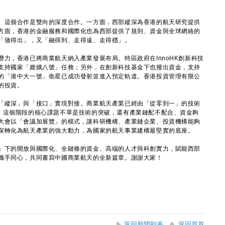
這個合作是雙向的深度合作。一方面，西部縱深為香港的航天研究提供
方面，香港的金融服務和國際化也為西部提供了規則、資金與全球網絡的
「做得出」，又「融得到、走得遠、走得穩」。
，香港已將商業航天納入產業發展布局。特區政府在InnoHK創新科技
支持國家「嫦娥八號」任務；另外，在創新科技基金下也撥出資金，支持
的「港中大一號」衛星已成功發射並進入預定軌道。香港投資管理有限公
的投資。
縱深」與「接口」實現對接。商業航天產業已經由「從零到一」的技術
。這個階段的核心課題不單是技術的突破，還有產業鏈配不配合、資金夠
大會以「會議加展覽」的模式，讓科研機構、產業鏈企業、投資機構能夠
深轉化為航天產業的強大動力，為國家的航天事業建構最堅實的底座。
下的開放與國際化、全鏈條的資金、高端的人才與科創實力，賦能西部
攜手同心，共同書寫中國商業航天的全新篇章。謝謝大家！
返回新聞列表
返回頁首