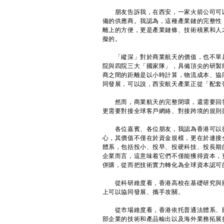
朋友告訴我，在西安，一家火箭公司可以
備的供應商。我認為，這種產業鏈的完整性
離上的方便，更是產業鏈條、技術積累和人
擬的。
「縱深」對於商業航天的價值，也不單是
院與四院三大「國家隊」，具備頂尖的研製
商之間的距離是以小時計算，物流成本、協
同發展，可以說，西安航天產業正從「配套
然而，商業航天的完整閉環，還需要回答
更需要對接全球客戶網絡、對接跨境的規則
各位嘉賓、各位朋友，我認為香港可以從
心，其價值不僅在於資金規模，更在於連接
體系，包括投小、投早、投硬科技、投長期
企業而言，這意味着它們不僅能獲得資本，
併購，從而把技術實力轉化為全球資本認可
從科研維度看，香港高校在基礎研究與國
上可以協同發展、攜手攻關。
從市場維度看，香港依托普通法體系、國
部企業的技術和產品輸出以及海外業務拓展