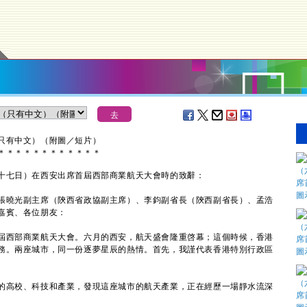
只有中文）（附圖／短片）
＊
＊
＊
＊
＊
＊
＊
＊
＊
＊
＊
＊
七日）在西安出席首屆西部商業航天大會時的致辭：
張曉光副主席（陝西省政協副主席）、李鈞副省長（陝西副省長）、孟浩
嘉賓、各位朋友：
西部商業航天大會。六月的西安，航天盛會隆重啓幕；這個時候，香港
務。兩座城市，同一份逐夢星辰的熱情。首先，我謹代表香港特別行政區
高校、科技和產業，發現這座城市的航天產業，正在經歷一場靜水流深