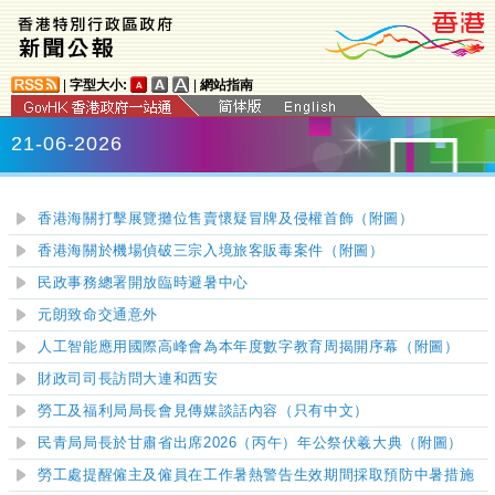
|
字型大小:
|
網站指南
21-06-2026
香港海關打擊展覽攤位售賣懷疑冒牌及侵權首飾（附圖）
香港海關於機場偵破三宗入境旅客販毒案件（附圖）
民政事務總署開放臨時避暑中心
元朗致命交通意外
人工智能應用國際高峰會為本年度數字教育周揭開序幕（附圖）
財政司司長訪問大連和西安
勞工及福利局局長會見傳媒談話內容（只有中文）
民青局局長於甘肅省出席2026（丙午）年公祭伏羲大典（附圖）
勞工處提醒僱主及僱員在工作暑熱警告生效期間採取預防中暑措施