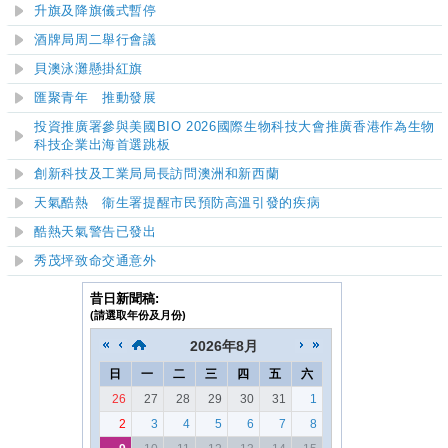
升旗及降旗儀式暫停
酒牌局周二舉行會議
貝澳泳灘懸掛紅旗
匯聚青年 推動發展
投資推廣署參與美國BIO 2026國際生物科技大會推廣香港作為生物
科技企業出海首選跳板
創新科技及工業局局長訪問澳洲和新西蘭
天氣酷熱 衞生署提醒市民預防高溫引發的疾病
酷熱天氣警告已發出
秀茂坪致命交通意外
昔日新聞稿:
(請選取年份及月份)
2026
年
8月
日
一
二
三
四
五
六
26
27
28
29
30
31
1
2
3
4
5
6
7
8