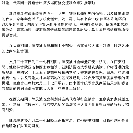
討論。代表團一行也會出席多場商務交流和企業對接活動。
新領軍者年會匯聚來自政府、商界、智庫和學術界的領袖，以及國際組織
的代表。今年年會以「規模化創新」為主題，共有來自90多個國家和地區的1
700多名嘉賓，圍繞全球貿易和產業格局變化、中國經濟發展、技術產出與經
濟效益、普惠增長、能源與氣候轉型等議題聚焦討論，為世界經濟復蘇與增長
貢獻智慧。
在大連期間，陳茂波會與相關中央部委、遼寧省和大連市領導，以及各地
的政商領袖會面。
六月二十五日到二十七日期間，陳茂波將會轉抵西安市訪問。在西安期
間，他將拜會陝西省和西安市領導，並到訪當地大學發表演講，介紹香港的最
新發展；在國家「十五五」規劃中發揮的功能，特別是在金融、貿易、航運和
創科中心，以及高端人才集聚高地的發展和規劃，和自身高質量發展帶來的新
機遇。他也會出席於六月二十七日舉行、由中國宇航學會及商業航天創新聯合
體舉辦的首屆西部商業航天大會，並在會上致辭。
在西安期間，陳茂波也會與創科企業代表舉行座談會，並參訪多家科創企
業。引進辦、港投公司、香港交易所的高層管理人員將會參與西安的行程，招
商引資。
陳茂波將於六月二十七日晚上返抵本港。在他離港期間，財政司副司長黃
偉綸將署任財政司司長。