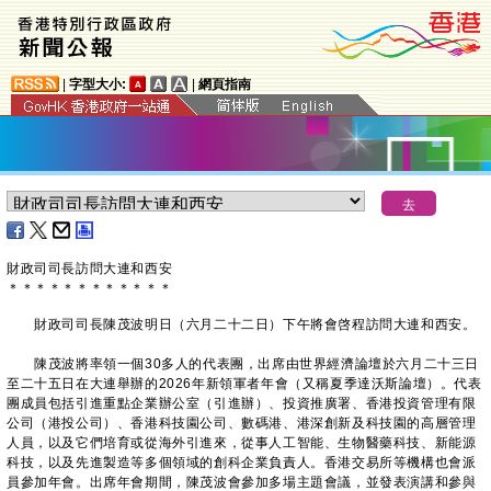
|
字型大小:
|
網頁指南
財政司司長訪問大連和西安
＊
＊
＊
＊
＊
＊
＊
＊
＊
＊
＊
＊
財政司司長陳茂波明日（六月二十二日）下午將會啓程訪問大連和西安。
陳茂波將率領一個30多人的代表團，出席由世界經濟論壇於六月二十三日
至二十五日在大連舉辦的2026年新領軍者年會（又稱夏季達沃斯論壇）。代表
團成員包括引進重點企業辦公室（引進辦）、投資推廣署、香港投資管理有限
公司（港投公司）、香港科技園公司、數碼港、港深創新及科技園的高層管理
人員，以及它們培育或從海外引進來，從事人工智能、生物醫藥科技、新能源
科技，以及先進製造等多個領域的創科企業負責人。香港交易所等機構也會派
員參加年會。出席年會期間，陳茂波會參加多場主題會議，並發表演講和參與