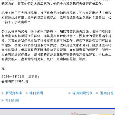
分落力的，其實他們是大義工來的，他們全力幫助我們去做好這份工作。
記者：除了三大目標群組，接下來會否增加目標群組，初步有甚麼想法？但政
府資源始終有限，如果再增加目標群組，政府資源是否足以應付？還是以「拉
上補下」形式處理？
勞工及福利局局長：接下來我們要待下一屆扶貧委員會再討論，但我們看到照
顧者是大家都很關注的群組。尤其是在高齡化社會下，照顧者的需要是越來越
多。其實過去我們已經做了很多支援照顧者的工作，但接下來是否我們可以集
中做多一些呢？我們會朝這個方向探討。政府資源大家都見到，雖然過去有時
會有點緊絀，但其實政府不斷地投放更多資源。在有新資源的情況下，我們一
定會想辦法安排優次，盡可能將資源放在最有需要的地方去做好它，令社會上
有需要的人，盡可能得到更多、更好、更適切的照顧。謝謝。
完
2026年6月21日（星期日）
香港時間13時40分
新聞資料庫
昨日新聞
返回新聞列表
返回頁首
即日新聞