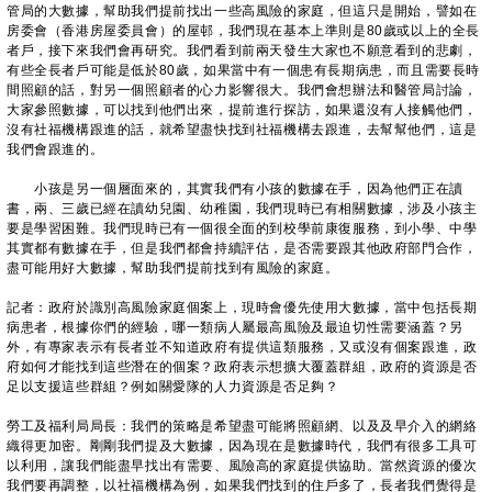
管局的大數據，幫助我們提前找出一些高風險的家庭，但這只是開始，譬如在
房委會（香港房屋委員會）的屋邨，我們現在基本上準則是80歲或以上的全長
者戶，接下來我們會再研究。我們看到前兩天發生大家也不願意看到的悲劇，
有些全長者戶可能是低於80歲，如果當中有一個患有長期病患，而且需要長時
間照顧的話，對另一個照顧者的心力影響很大。我們會想辦法和醫管局討論，
大家參照數據，可以找到他們出來，提前進行探訪，如果還沒有人接觸他們，
沒有社福機構跟進的話，就希望盡快找到社福機構去跟進，去幫幫他們，這是
我們會跟進的。
小孩是另一個層面來的，其實我們有小孩的數據在手，因為他們正在讀
書，兩、三歲已經在讀幼兒園、幼稚園，我們現時已有相關數據，涉及小孩主
要是學習困難。我們現時已有一個很全面的到校學前康復服務，到小學、中學
其實都有數據在手，但是我們都會持續評估，是否需要跟其他政府部門合作，
盡可能用好大數據，幫助我們提前找到有風險的家庭。
記者：政府於識別高風險家庭個案上，現時會優先使用大數據，當中包括長期
病患者，根據你們的經驗，哪一類病人屬最高風險及最迫切性需要涵蓋？另
外，有專家表示有長者並不知道政府有提供這類服務，又或沒有個案跟進，政
府如何才能找到這些潛在的個案？政府表示想擴大覆蓋群組，政府的資源是否
足以支援這些群組？例如關愛隊的人力資源是否足夠？
勞工及福利局局長：我們的策略是希望盡可能將照顧網、以及及早介入的網絡
織得更加密。剛剛我們提及大數據，因為現在是數據時代，我們有很多工具可
以利用，讓我們能盡早找出有需要、風險高的家庭提供協助。當然資源的優次
我們要再調整，以社福機構為例，如果我們找到的住戶多了，長者我們覺得是