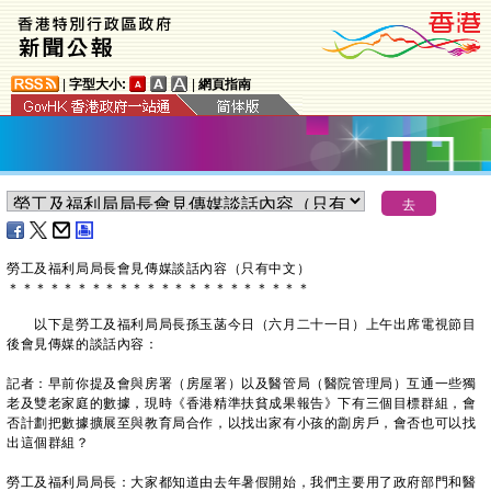
|
字型大小:
|
網頁指南
勞工及福利局局長會見傳媒談話內容（只有中文）
＊
＊
＊
＊
＊
＊
＊
＊
＊
＊
＊
＊
＊
＊
＊
＊
＊
＊
＊
＊
＊
＊
以下是勞工及福利局局長孫玉菡今日（六月二十一日）上午出席電視節目
後會見傳媒的談話內容：
記者：早前你提及會與房署（房屋署）以及醫管局（醫院管理局）互通一些獨
老及雙老家庭的數據，現時《香港精準扶貧成果報告》下有三個目標群組，會
否計劃把數據擴展至與教育局合作，以找出家有小孩的劏房戶，會否也可以找
出這個群組？
勞工及福利局局長：大家都知道由去年暑假開始，我們主要用了政府部門和醫