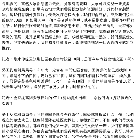
高風險的，當然大家都想盡力去做。如果有需要時，大家可以調整一些資源，
政府都會跟進的，如果有些地方我們需要投放額外資源的話，我們都會想辦
法。當我們有額外資源時，優先次序怎樣去排，我們都會評估。至於我們說年
齡低於80歲，但如果其中一個全長者戶的住戶，他有長期病患，需要多些照顧
的話，我們會跟醫管局討論選擇哪些病患出來。但初步我自己看到，大家都知
道的，你要照顧一個有認知障礙的伴侶的話是非常困難。我覺得最少這類認知
障礙的個案，尤其是可能已經去到中度、或者是再嚴重一點的，我們應該優先
去看。但其他的病患，我們都要請教專家，希望盡快找到一個合適的模式將它
推行。
記者：剛才你提及預期社區客廳會增設至18間，是否今年內就會增設至18間？
勞工及福利局局長：今年內一定會有18間社區客廳。因為我們都已經找到18
間，即是餘下的四間，現時已有14間，還有四間我們都找到營運者，錢亦批
了，只是等裝修完後可以運行，今年一定有18間，但我們的目標是多於18間，
我希望做到20間，這我們正在努力當中，我都有信心的。
記者：會否提高關愛隊探訪的KPI（關鍵績效指標），令他們增加探訪長者的
次數？
勞工及福利局局長：我們與關愛隊是合作夥伴，關愛隊做很多社區工作，我們
現在的做法就是，既然關愛隊在社區做探訪，做很多工作，不如將我們尋找有
社福需要的群組，都通過他們做第一層。其實他們只做第一層，我們有些簡單
的小提示給他們，評估完後如果他們覺得可能有些東西需要跟進，就可以轉介
給我們的社福機構、專業的同事去跟進。我們合作得很好，我看到關愛隊是十