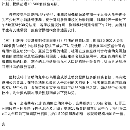
計劃，提供超過10 500個服務名額。
按在校課託計劃的現行安排，服務營辦機構須於星期一至五每天放學後提
供不少於三小時託管服務，視乎個別參與學校的放學時間，服務時段一般於下
午6時至6時30分結束；若學校情況許可，則服務時間延伸至下午7時。如個別
學生有其他需要，服務營辦機構會作適當安排。
（三）社署按《香港規劃標準與準則》訂明的規劃比率，即每‍25 000人提供
100個資助幼兒中心服務名額供三歲以下幼兒使用，在新發展區域預留合適處
所用作設立幼兒中心。至於已發展的地區，社署在規劃服務時會考慮幼兒照顧
服務的整體情況及地區的個別因素，包括服務名額及使用率、政府資助與私營
服務供應的比例、當區的土地供應情況和人口結構變化等資料，從而更適切地
回應社區的服務需求。
鑑於現時非資助幼兒中心為兩歲或以上幼兒提供較多的服務名額，為有效
運用公共資源，在符合法例及優化人手比例的大前提下，社署在規劃新增資助
獨立幼兒中心時，會預留較多零至兩歲以下幼兒的服務名額。如幼兒中心面積
較小，則全數名額均用於照顧兩歲以下嬰幼兒。
現時，全港共有21所資助獨立幼兒中心，合共提供1 536個名額。社署正
分階段在不同地區（包括北區及元朗）增設15所資助獨立幼兒中心，預計於二
○二九年底前可陸續額外提供共約1 500個服務名額，較現時規模增加近一倍。
完