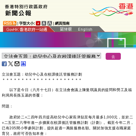
|
字型大小:
|
網頁指南
立法會五題：幼兒中心及在校課後託管服務計劃
＊
＊
＊
＊
＊
＊
＊
＊
＊
＊
＊
＊
＊
＊
＊
＊
＊
＊
＊
＊
＊
以下是今日（六月十七日）在立法會會議上陳曼琪議員的提問和勞工及福
利局局長孫玉菡的答覆：
問題：
政府於二○二四年四月提高幼兒中心家長津貼至每月最多1,000元，並於二
○二五至二六學年進一步擴展在校課後託管服務計劃（計劃）。截至今年二月，
已有205間小學參與計劃，提供超過一萬個服務名額。關於加強支援在職家庭
育兒，政府可否告知本會：