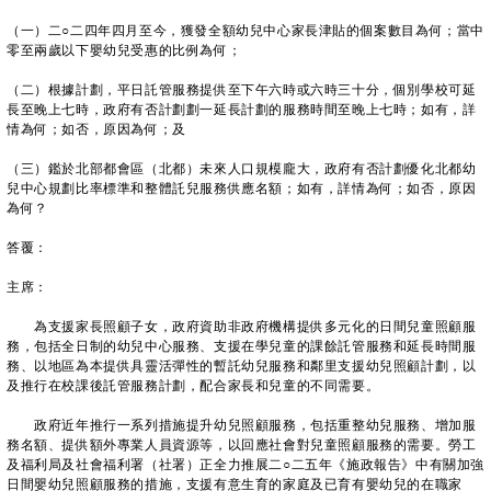
（一）二○二四年四月至今，獲發全額幼兒中心家長津貼的個案數目為何；當中
零至兩歲以下嬰幼兒受惠的比例為何；
（二）根據計劃，平日託管服務提供至下午六時或六時三十分，個別學校可延
長至晚上七時，政府有否計劃劃一延長計劃的服務時間至晚上七時；如有，詳
情為何；如否，原因為何；及
（三）鑑於北部都會區（北都）未來人口規模龐大，政府有否計劃優化北都幼
兒中心規劃比率標準和整體託兒服務供應名額；如有，詳情為何；如否，原因
為何？
答覆：
主席：
為支援家長照顧子女，政府資助非政府機構提供多元化的日間兒童照顧服
務，包括全日制的幼兒中心服務、支援在學兒童的課餘託管服務和延長時間服
務、以地區為本提供具靈活彈性的暫託幼兒服務和鄰里支援幼兒照顧計劃，以
及推行在校課後託管服務計劃，配合家長和兒童的不同需要。
政府近年推行一系列措施提升幼兒照顧服務，包括重整幼兒服務、增加服
務名額、提供額外專業人員資源等，以回應社會對兒童照顧服務的需要。勞工
及福利局及社會福利署（社署）正全力推展二○二五年《施政報告》中有關加強
日間嬰幼兒照顧服務的措施，支援有意生育的家庭及已育有嬰幼兒的在職家