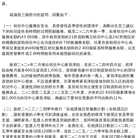
庭。
就議員三個部分的提問，回覆如下：
（一）幼兒中心服務在安全、具啓發性及學習性的環境中，為剛出生至三歲以
下的幼兒提供長時間的日間照顧服務。截至二○二六年第一季，全港幼兒中心的
服務名額約43 000個，其中政府資助的21所資助獨立幼兒中心及242所附設於
幼稚園的資助幼兒中心合共提供約8 700個服務名額。社署亦資助部分中心為
學前兒童提供約460個暫託幼兒服務名額和約2 400個延長時間服務名額，以支
援因突發事件或工作時間較長而未能照顧幼兒的家長。
政府二○二○年二月推出幼兒中心家長津貼，並於二○二四年四‍月起，把津
貼由每月最多600元提高至1,000元，資助家長繳付全日制資助幼兒中心的部分
服務費用，以紓緩他們的經濟負擔。每年受惠者約有一萬人。家長津貼經所屬
資助幼兒中心發放，不設資產審查。社署會將家長津貼發放到幼兒入託的資助
幼兒中心，直接抵消幼兒的部分月費，直至幼兒停止接受全日制資助幼兒中心
服務為止。二○二四至二五及二○二五至二六年度，共有約22 400宗個案獲發全
額1,000元幼兒中心家長津貼，兩歲以下嬰幼兒受惠的平均比例約11%。
（二）政府二○二三／二四學年推行「在校課後託管服務計劃（在校課託計
劃），讓有需要的小學生可於課後留校，在安全熟悉的環境下接受託管及學習
支援，減輕家長／監護人的管教及照顧的壓力，並同時讓原需在課後負責照顧
子女的家長／監護人可選擇外出工作，改善生活。在校課託計劃於二○二四／二
五學年擴展至全港18區126間小學，並於二○二五／二六學年取消名額上限，
支援更多有需要的小學生和家長。截至二○二六年五月底，共有207間小學參與