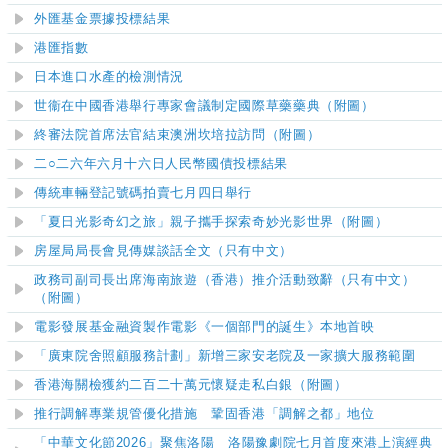
外匯基金票據投標結果
港匯指數
日本進口水產的檢測情況
世衞在中國香港舉行專家會議制定國際草藥藥典（附圖）
終審法院首席法官結束澳洲坎培拉訪問（附圖）
二○二六
年六月十六日人民幣國債投標結果
傳統車輛登記號碼拍賣七月四日舉行
「夏日光影奇幻之旅」親子攜手探索奇妙光影世界（附圖）
房屋局局長會見傳媒談話全文（只有中文）
政務司副司長出席
海南旅遊（香港）推介活動致辭（只有中文）
（附圖）
電影發展基金融資製作電影《一個部門的誕生》本地首映
「廣東院舍照顧服務計劃」新增三家安老院及一家擴大服務範圍
香港海關檢獲約二百二十萬元懷疑走私白銀（附圖）
推行調解專業規管優化措施 鞏固香港「調解之都」地位
「中華文化節2026」聚焦洛陽 洛陽豫劇院七月首度來港上演經典