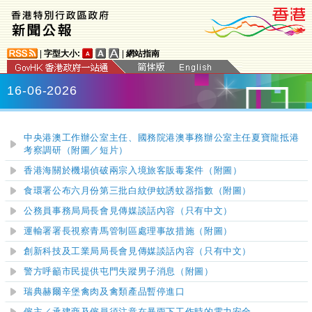
|
字型大小:
|
網站指南
16-06-2026
中央港澳工作辦公室主任、國務院港澳事務辦公室主任夏寶龍抵港
考察調研
（附圖／短片）
香港海關於機場偵破兩宗入境旅客販毒案件（附圖）
食環署公布六月份第三批白紋伊蚊誘蚊器指數（附圖）
公務員事務局局長會見傳媒談話內容（只有中文）
運輸署署長視察青馬管制區處理事故措施
（附圖）
創新科技及工業局局長會見傳媒談話內容
（只有中文）
警方呼籲市民提供屯門失蹤男子消息（附圖）
瑞典赫爾辛堡禽肉及禽類產品暫停進口