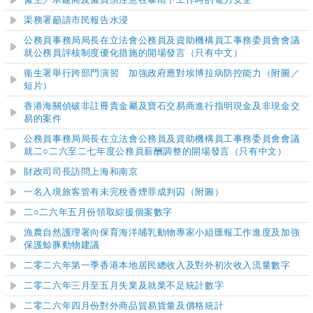
僱主／承建商及僱員須注意在暴雨下工作時的電力安全
渠務署籲請市民報告水浸
公務員事務局局長在立法會公務員及資助機構員工事務委員會會議
就公務員評核制度優化措施的開場發言（只有中文）
衞生署舉行跨部門演習 加強政府應對埃博拉病防控能力（附圖／
短片）
香港海關偵破非註冊貴金屬及寶石交易商進行指明現金及非現金交
易的案件
公務員事務局局長在立法會公務員及資助機構員工事務委員會會議
就二○二六至二七年度公務員薪酬調整的開場發言（只有中文）
財政司司長訪問上海和南京
一名入境旅客管有未完稅香煙罪成判囚（附圖）
二○二六年五月份領取綜援個案數字
漁農自然護理署向保育海洋哺乳動物專家小組匯報工作進度及加強
保護鯨豚動物建議
二零二六年第一季
香港本地居民總收入及對外初次收入流量數字
二零二六年三月至五月
失業及就業不足統計數字
二零二六年四月份對外商品貿易貨量及價格統計