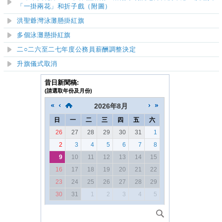
「一掛兩花」和折子戲（附圖）
洪聖爺灣泳灘
懸掛紅旗
多個泳灘懸掛紅旗
二○二六至二七年度公務員薪酬調整決定
升旗儀式取消
昔日新聞稿:
(請選取年份及月份)
2026
年
8月
日
一
二
三
四
五
六
26
27
28
29
30
31
1
2
3
4
5
6
7
8
9
10
11
12
13
14
15
16
17
18
19
20
21
22
23
24
25
26
27
28
29
30
31
1
2
3
4
5