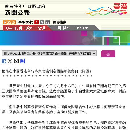
|
字型大小:
|
網頁指南
世衞在中國香港舉行專家會議制定國際草藥藥典（附圖）
＊
＊
＊
＊
＊
＊
＊
＊
＊
＊
＊
＊
＊
＊
＊
＊
＊
＊
＊
＊
＊
＊
＊
＊
＊
世界衞生組織（世衞）今日（六月十六日）在中國香港召開為期三日的第
五次國際草藥藥典專家會議。這次會議匯聚了來自世衞六大區域的專家，討論
並推動已選定草藥的國際協調品質標準。
衞生署中醫藥規管辦公室作為世衞傳統醫藥合作中心支援世衞舉辦這次會
議，及參與草擬選定草藥的專論，協助相關技術工作。
世衞指出，傳統醫學對全球衞生體系發揮着重要的角色，需以實證為本融
入全球衞生體系。制訂國際草藥藥典旨在支持建立協調的品質控制標準，加強