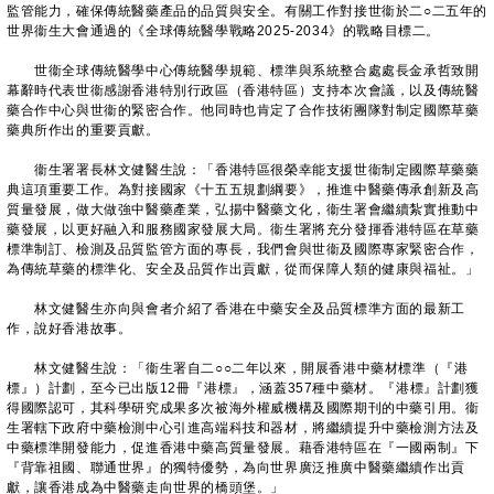
監管能力，確保傳統醫藥產品的品質與安全。有關工作對接世衞於二○二五年的
世界衞生大會通過的《全球傳統醫學戰略2025-2034》的戰略目標二。
世衞全球傳統醫學中心傳統醫學規範、標準與系統整合處處長金承哲致開
幕辭時代表世衞感謝香港特別行政區（香港特區）支持本次會議，以及傳統醫
藥合作中心與世衞的緊密合作。他同時也肯定了合作技術團隊對制定國際草藥
藥典所作出的重要貢獻。
衞生署署長林文健醫生說：「香港特區很榮幸能支援世衞制定國際草藥藥
典這項重要工作。為對接國家《十五五規劃綱要》，推進中醫藥傳承創新及高
質量發展，做大做強中醫藥產業，弘揚中醫藥文化，衞生署會繼續紮實推動中
藥發展，以更好融入和服務國家發展大局。衞生署將充分發揮香港特區在草藥
標準制訂、檢測及品質監管方面的專長，我們會與世衞及國際專家緊密合作，
為傳統草藥的標準化、安全及品質作出貢獻，從而保障人類的健康與福祉。」
林文健醫生亦向與會者介紹了香港在中藥安全及品質標準方面的最新工
作，說好香港故事。
林文健醫生說：「衞生署自二○○二年以來，開展香港中藥材標準（『港
標』）計劃，至今已出版12冊『港標』，涵蓋357種中藥材。『港標』計劃獲
得國際認可，其科學研究成果多次被海外權威機構及國際期刊的中藥引用。衞
生署轄下政府中藥檢測中心引進高端科技和器材，將繼續提升中藥檢測方法及
中藥標準開發能力，促進香港中藥高質量發展。藉香港特區在『一國兩制』下
『背靠祖國、聯通世界』的獨特優勢，為向世界廣泛推廣中醫藥繼續作出貢
獻，讓香港成為中醫藥走向世界的橋頭堡。」