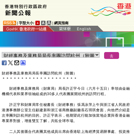
|
字型大小:
|
網頁指南
​財經事務及庫務局局長率團訪問杭州（附圖）
＊
＊
＊
＊
＊
＊
＊
＊
＊
＊
＊
＊
＊
＊
＊
＊
＊
＊
＊
＊
財經事務及庫務局（財庫局）局長許正宇今日（六月十五日）率領由金融
機構代表和業界領袖組成的30多人代表團展開杭州的訪問行程。
許正宇和財庫局常任秘書長（財經事務）張馮泳萍上午與浙江省人民政府
港澳事務辦公室主任顧建新和浙江省商務廳副廳長石琪琪會面，向他們介紹是
次率團到訪杭州的目的。許正宇表示，他期望此行能加強當地企業與香港金融
專業界對接，增進雙互了解，共拓全球巿場。
二人其後匯合代表團其他成員出席由香港駐上海經濟貿易辦事處、投資推