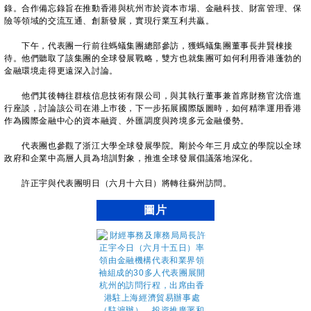
錄。合作備忘錄旨在推動香港與杭州市於資本市場、金融科技、財富管理、保
險等領域的交流互通、創新發展，實現行業互利共贏。
下午，代表團一行前往螞蟻集團總部參訪，獲螞蟻集團董事長井賢棟接
待。他們聽取了該集團的全球發展戰略，雙方也就集團可如何利用香港蓬勃的
金融環境走得更遠深入討論。
他們其後轉往群核信息技術有限公司，與其執行董事兼首席財務官沈倍進
行座談，討論該公司在港上巿後，下一步拓展國際版圖時，如何精準運用香港
作為國際金融中心的資本融資、外匯調度與跨境多元金融優勢。
代表團也參觀了浙江大學全球發展學院。剛於今年三月成立的學院以全球
政府和企業中高層人員為培訓對象，推進全球發展倡議落地深化。
許正宇與代表團明日（六月十六日）將轉往蘇州訪問。
圖片