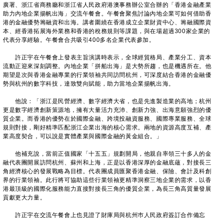
廣署、浙江省商務廳和浙江省人民政府港澳事務辦公室合辦的「香港金融產業
助力內地企業揚帆出海」交流午餐會。午餐會聚焦討論內地企業可如何借助香
港的金融優勢籌融資和出海。講者圍繞在香港成立企業財資中心、籌融國際資
本、經香港拓展海外業務和香港的稅務規則等課題，與在場超過300家企業的
代表分享經驗。午餐會合共吸引400多名企業代表參加。
許正宇在午餐會上發表主旨演講時表示，全球經貿格局、產業分工、資本
流動正迎來深刻調整。內地企業「拼船出海」是大勢所趨，也是機遇所在。他
期望是次與香港金融專業的行業領袖共同訪問杭州，可深度結合香港的金融優
勢與杭州的數字科技，達致雙向賦能，助力當地企業揚帆出海。
他說：「浙江是民營經濟、數字經濟大省，也是先進製造業的高地；杭州
更是數字經濟創新策源地，擁有大量活力充沛、創新力強、出海意願強烈的優
質企業。而香港的優勢在於國際金融、跨境投融資服務、國際專業服務、全球
規則對接，剛好精準匹配浙江企業出海的核心需求。兩地的資源高度互補、產
業高度契合，可以說是實體產業與國際金融的黃金組合。」
他補充說，當前正值國家「十五五」規劃開局，他親自率領三十多人的金
融代表團開展訪問杭州、蘇州和上海，正是以香港深厚的金融底蘊，對接長三
角經濟核心的發展戰略為目標。代表團成員匯聚香港金融、保險、會計及科創
界的行業領袖。此行將可協助這些行業領袖更精準洞察三地企業的需求，以香
港最頂級的國際化服務能力直接對接長三角的優質企業，為長三角高質量發展
貢獻更大力量。
許正宇在交流午餐會上也見證了財庫局與杭州巿人民政府簽訂合作備忘