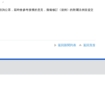
。」
詢公眾，屆時會參考接獲的意見，擬備修訂《規例》的附屬法例並提交
返回新聞列表
返回頁首