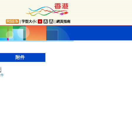
|
字型大小:
|
網頁指南
附件
附件