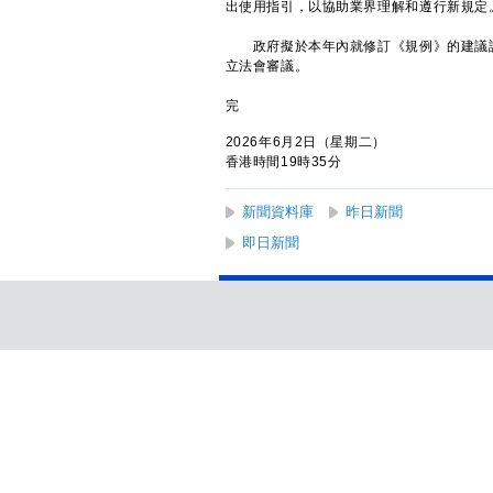
出使用指引，以協助業界理解和遵行新規定
政府擬於本年內就修訂《規例》的建議諮
立法會審議。
完
2026年6月2日（星期二）
香港時間19時35分
新聞資料庫
昨日新聞
即日新聞