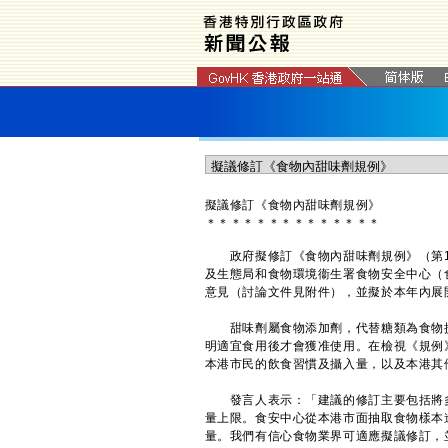
擬議修訂《食物內甜味劑規例》
＊
＊
＊
＊
＊
＊
＊
＊
＊
＊
＊
＊
＊
＊
政府擬修訂《食物內甜味劑規例》（第13
及生態局和食物環境衞生署食物安全中心（
意見（討論文件見附件），並擬於本年內展
甜味劑屬食物添加劑，代替糖類為食物提
明適宜食用後才會獲准使用。在檢視《規例
本港市民的飲食習慣及攝入量，以及本港其
發言人表示：「建議的修訂主要包括將多
量上限。食安中心從本港市面抽取食物樣本進
量。我們有信心食物業界可適應擬議修訂，