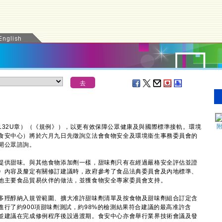
2U章）（《規例》），以更有效保障公眾健康及與國際標準接軌。環境
食安中心）將於六月九日先徵詢立法會食物安全及環境衞生事務委員會的
開公眾諮詢。
供甜味。與其他食物添加劑一樣，甜味劑只有在經過嚴格安全評估並證
》內容及釐定有關修訂建議時，政府參考了食品法典委員會及內地標準、
他主要食品貿易伙伴的做法，並獲食物安全專家委員會支持。
羥醇納入規管範圍、擴大准許甜味劑清單及按食物及甜味劑組合訂定含
行了約900項甜味劑測試，約98%的檢測結果符合建議的最高准許含
並建議在完成修例程序後設過渡期。食安中心亦會舉行業界技術會議及發