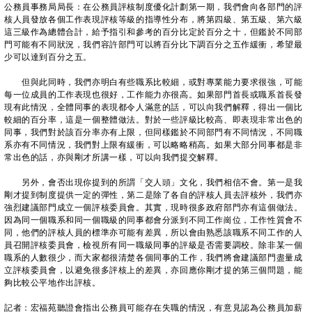
公務員事務局局長：在公務員評核制度優化計劃第一期，我們會向各部門的評
核人員發放各個工作表現評核等級的指導性分布，將第四級、第五級、第六級
這三級作為總體合計，給予指引和參考的百分比定於百分之十，但鑑於不同部
門可能有不同狀況，我們容許部門可以將百分比下調百分之五作緩衝，希望最
少可以達到百分之五。
但與此同時，我們亦明白有些職系比較細，或對專業能力要求很強，可能
每一位成員的工作表現也很好，工作能力亦很高。如果部門首長或職系首長發
現有此情況，全體同事的表現都令人滿意的話，可以向我們解釋，得出一個比
較細的百分率，這是一個整體做法。對於一些評級比較高、即表現非常出色的
同事，我們對於該百分率亦有上限，但同樣鑑於不同部門有不同情況，不同職
系亦有不同情況，我們對上限有緩衝，可以略略稍高。如果大部分同事都是非
常出色的話，亦與剛才所講一樣，可以向我們提交解釋。
另外，會否出現你提到的所謂「交人頭」文化，我們相信不會。第一是我
剛才提到制度提供一定的彈性，第二是除了各自的評核人員去評核外，我們亦
強烈建議部門成立一個評核委員會。其實，現時很多政府部門亦有這個做法。
因為同一個職系和同一個職級的同事都會分派到不同工作崗位，工作性質會不
同，他們的評核人員的標準亦可能有差異，所以會由熟悉該職系不同工作的人
員召開評核委員會，檢視所有同一職級同事的評級是否需要調校。除非某一個
職系的人數很少，而大家都很清楚各個同事的工作，我們將會建議部門盡量成
立評核委員會，以避免很多評核上的差異，亦回應你剛才提的第三個問題，能
夠比較公平地作出評核。
記者：宏福苑聽證會指出公務員可能存在失職的情況，有意見認為公務員加薪