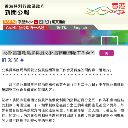
|
字型大小:
|
網頁指南
公務員事務局局長就公務員薪酬調整工作會見傳媒答問內容（附短片）
＊
＊
＊
＊
＊
＊
＊
＊
＊
＊
＊
＊
＊
＊
＊
＊
＊
＊
＊
＊
＊
＊
＊
＊
＊
＊
＊
＊
＊
＊
＊
以下是公務員事務局局長楊何蓓茵今日（五月二十八日）中午就公務員薪
酬調整工作會見傳媒的答問內容：
記者：坊間有報道指公務員評核優化制度的指標訂百分之五，作為不獲增薪點
的劃線，可否澄清一下？如果劃線是在百分之五的考慮因素是甚麼？另外，外
界有聲音指如果以此方向優化這個制度，可能會形成「交人頭」，甚至是「擦
鞋」的文化，局方會否有相關考慮和有何回應？最後，就是如何確保不同層級
的人員可以獲得比較公平的評核？