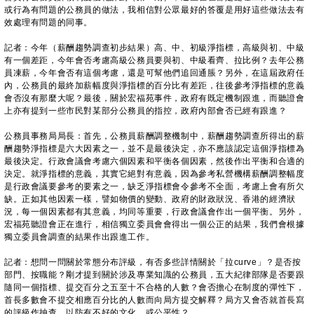
或行為有問題的公務員的做法，我相信對公眾最好的答覆是用好這些做法去有
效處理有問題的同事。
記者：今年（薪酬趨勢調查初步結果）高、中、初級淨指標，高級與初、中級
有一個差距，今年會否考慮高級公務員要與初、中級看齊、拉比例？去年公務
員凍薪，今年會否有這個考慮，還是可幫他們追回通脹？另外，在這屆政府任
內，公務員的最終加薪幅度與淨指標的百分比有差距，往後參考淨指標的意義
會否沒有那麼大呢？最後，關於宏福苑事件，政府有既定機制跟進，而聽證會
上亦有提到一些市民對某部分公務員的指控，政府內部會否已經有跟進？
公務員事務局局長：首先，公務員薪酬調整機制中，薪酬趨勢調查所得出的薪
酬趨勢淨指標是六大因素之一，並不是最後決定，亦不應該認定這個淨指標為
最後決定。行政會議會考慮六個因素和平衡各個因素，然後作出平衡和合適的
決定。就淨指標的意義，其實它絕對有意義，因為參考私營機構薪酬調整幅度
是行政會議要參考的要素之一，缺乏淨指標會令參考不全面，考慮上會有所欠
缺。正如其他因素一樣，譬如物價的變動、政府的財政狀況、香港的經濟狀
況，每一個因素都有其意義，均同等重要，行政會議會作出一個平衡。另外，
宏福苑聽證會正在進行，相信獨立委員會會得出一個公正的結果，我們會根據
獨立委員會調查的結果作出跟進工作。
記者：想問一問關於常態分布評級，有否多些詳情關於「拉curve」？是否按
部門、按職能？剛才提到關於涉及專業知識的公務員，五大紀律部隊是否要跟
隨同一個指標、提交百分之五至十不合格的人數？會否擔心在制度的彈性下，
首長多數會不提交相應百分比的人數而向局方提交解釋？局方又會否就首長寫
的評級作抽查，以防有不好的文化，或公平性？