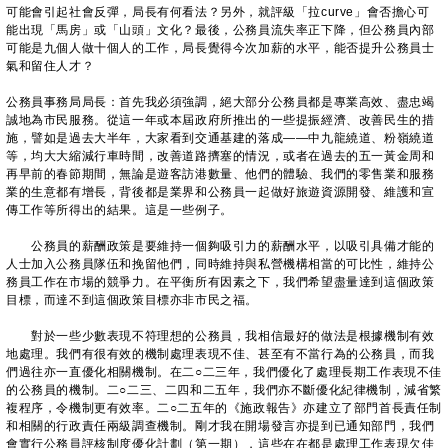
可能會引起社會反彈，局長有何看法？另外，就評級「拉curve」會否擔心可
能出現「馬房」或「山頭」文化？最後，公務員流失率正下降，但公務員內部
可能是九個人做十個人的工作，局長覺得今次加薪的水平，能否提升公務員士
氣和留住人才？
公務員事務局局長：首先我必須強調，絕大部分公務員都是專業高效、盡忠竭
誠地為市民服務。從這一年或本屆政府所推出的一些提振經濟、改善民生的措
施，譬如是過去大半年，大家看到交通基建的落成——中九龍繞道、粉嶺繞道
等，均大大縮減行車時間，改善道路擠塞的情況，或者在過去的五一黃金周和
再早前的春節期間，無論是遊客訪港數量、他們的體驗、我們的零售業和服務
業的生意都有增長，背後都是業界和公務員一起做好旅遊資源開發、維護和宣
傳工作等所得出的結果。這是一些例子。
公務員的薪酬政策是要維持一個夠吸引力的薪酬水平，以吸引具備才能的
人士加入公務員隊伍和挽留他們，同時維持與私營機構相當的可比性，維持公
務員工作在市場的競爭力。在平衡所有因素之下，我們希望盡量達到這個政策
目標，而達不到這個政策目標亦非市民之福。
對於一些少數表現不符理想的公務員，我相信最好的做法是根據機制有效
地處理。我們有很有效的機制處理表現不佳、甚至有不當行為的公務員，而我
們過往亦一直優化相關機制。在二○二三年，我們優化了處理長期工作表現不佳
的公務員的機制。二○二三、二四和二五年，我們亦不斷優化紀律機制，減省繁
複程序，令機制更有效率。二○二五年的《施政報告》亦建立了部門首長責任制
和相關的行政責任兩級調查機制。剛才我在開場發言亦提到已通知部門，我們
會實行公務員評核制度優化計劃（第一期），這些在在都是處理工作表現欠佳