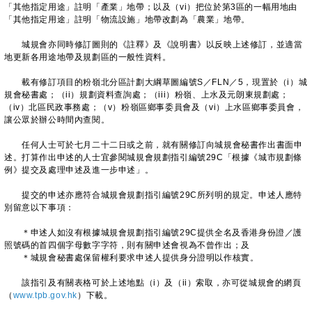
「其他指定用途」註明「產業」地帶；以及（vi）把位於第3區的一幅用地由
「其他指定用途」註明「物流設施」地帶改劃為「農業」地帶。
城規會亦同時修訂圖則的《註釋》及《說明書》以反映上述修訂，並適當
地更新各用途地帶及規劃區的一般性資料。
載有修訂項目的粉嶺北分區計劃大綱草圖編號S／FLN／5，現置於（i）城
規會秘書處；（ii）規劃資料查詢處；（iii）粉嶺、上水及元朗東規劃處；
（iv）北區民政事務處；（v）粉嶺區鄉事委員會及（vi）上水區鄉事委員會，
讓公眾於辦公時間內查閱。
任何人士可於七月二十二日或之前，就有關修訂向城規會秘書作出書面申
述。打算作出申述的人士宜參閱城規會規劃指引編號29C「根據《城市規劃條
例》提交及處理申述及進一步申述」。
提交的申述亦應符合城規會規劃指引編號29C所列明的規定。申述人應特
別留意以下事項：
＊申述人如沒有根據城規會規劃指引編號29C提供全名及香港身份證／護
照號碼的首四個字母數字字符，則有關申述會視為不曾作出；及
＊城規會秘書處保留權利要求申述人提供身分證明以作核實。
該指引及有關表格可於上述地點（i）及（ii）索取，亦可從城規會的網頁
（
www.tpb.gov.hk
）下載。