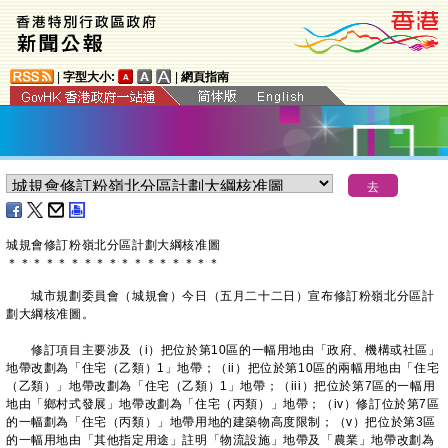
|
字型大小:
|
網頁指南
城規會修訂粉嶺北分區計劃大綱核准圖
＊
＊
＊
＊
＊
＊
＊
＊
＊
＊
＊
＊
＊
＊
＊
＊
＊
​城市規劃委員會（城規會）今日（五月二十二日）宣布修訂粉嶺北分區計
劃大綱核准圖。
修訂項目主要涉及（i）把位於第10區的一幅用地由「政府、機構或社區」
地帶改劃為「住宅（乙類）1」地帶；（ii）把位於第10區的兩幅用地由「住宅
（乙類）」地帶改劃為「住宅（乙類）1」地帶；（iii）把位於第7區的一幅用
地由「鄉村式發展」地帶改劃為「住宅（丙類）」地帶；（iv）修訂位於第7區
的一幅劃為「住宅（丙類）」地帶用地的建築物高度限制；（v）把位於第3區
的一幅用地由「其他指定用途」註明「物流設施」地帶及「農業」地帶改劃為