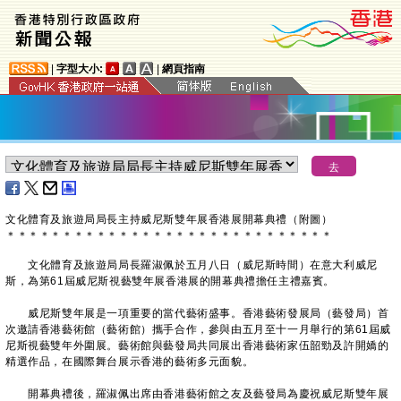
|
字型大小:
|
網頁指南
文化體育及旅遊局局長主持威尼斯雙年展香港展開幕典禮（附圖）
＊
＊
＊
＊
＊
＊
＊
＊
＊
＊
＊
＊
＊
＊
＊
＊
＊
＊
＊
＊
＊
＊
＊
＊
＊
＊
＊
＊
＊
​文化體育及旅遊局局長羅淑佩於五月八日（威尼斯時間）在意大利威尼
斯，為第61屆威尼斯視藝雙年展香港展的開幕典禮擔任主禮嘉賓。
威尼斯雙年展是一項重要的當代藝術盛事。香港藝術發展局（藝發局）首
次邀請香港藝術館（藝術館）攜手合作，參與由五月至十一月舉行的第61屆威
尼斯視藝雙年外圍展。藝術館與藝發局共同展出香港藝術家伍韶勁及許開嬌的
精選作品，在國際舞台展示香港的藝術多元面貌。
開幕典禮後，羅淑佩出席由香港藝術館之友及藝發局為慶祝威尼斯雙年展