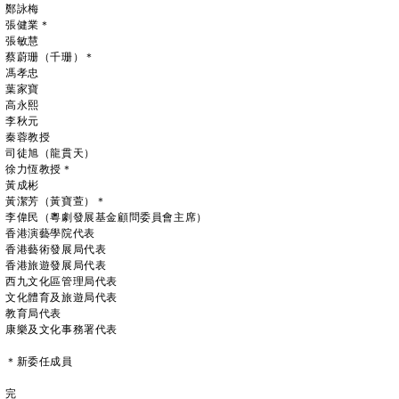
鄭詠梅
張健業＊
張敏慧
蔡蔚珊（千珊）＊
馮孝忠
葉家寶
高永熙
李秋元
秦蓉教授
司徒旭（龍貫天）
徐力恆教授＊
黃成彬
黃潔芳（黃寶萱）＊
李偉民（粵劇發展基金顧問委員會主席）
香港演藝學院代表
香港藝術發展局代表
香港旅遊發展局代表
西九文化區管理局代表
文化體育及旅遊局代表
教育局代表
康樂及文化事務署代表
＊新委任成員
完