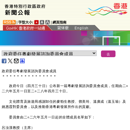
|
字型大小:
|
網頁指南
政府委任粵劇發展諮詢委員會成員
＊
＊
＊
＊
＊
＊
＊
＊
＊
＊
＊
＊
＊
＊
＊
政府今日（四月三十日）公布新一屆粵劇發展諮詢委員會成員，任期由二○
二六年五月一日至二○二八年四月三十日。
文化體育及旅遊局感謝卸任的麥勁生教授、鄧美玲、溫廣成（溫玉瑜）及
姚惠霞對委員會，以及推動香港粵劇發展所作出的貢獻。
委員會由二○二六年五月一日起的全體成員名單如下：
呂汝漢教授（主席）