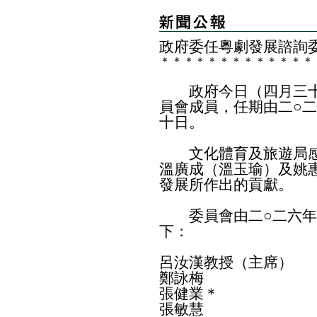
政府委任粵劇發展諮詢
＊
＊
＊
＊
＊
＊
＊
＊
＊
＊
＊
＊
＊
政府今日（四月三十
員會成員，任期由二○
十日。
文化體育及旅遊局感
溫廣成（溫玉瑜）及姚
發展所作出的貢獻。
委員會由二○二六年
下：
呂汝漢教授（主席）
鄭詠梅
張健業＊
張敏慧