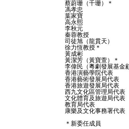
蔡蔚珊（千珊）＊
馮孝忠
葉家寶
高永熙
李秋元
秦蓉教授
司徒旭（龍貫天）
徐力恆教授＊
黃成彬
黃潔芳（黃寶萱）＊
李偉民（粵劇發展基金
香港演藝學院代表
香港藝術發展局代表
香港旅遊發展局代表
西九文化區管理局代表
文化體育及旅遊局代表
教育局代表
康樂及文化事務署代表
＊新委任成員