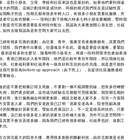
家，這對小朋友、父母、學校和社區來說也是最好的。如果他們要到很遠
很大的問題。這個計劃現時是成功的，同樣的模式我們現在是試驗性質，
如我剛才所說，預期北都有很多年輕人口，有很多小朋友需要此服務，所
或者可以有些變奏 —— 現時計劃下傍晚六時多七時小朋友要離開，暫時我
計劃是否可因應需要延長時段作配合，我認為大家應放開心扉去想，社福
，如何去做我認為是有空間大家可以去想。
已經有很多完善的規劃，由兒童、青年、復康至長者服務都有，其實我們
行競投，我們會作出審批，但靈魂並不在此。靈魂是要提供服務，要緊貼
— 最初是較多初生嬰兒，隨着時間小孩長大，再過一段時間需求也會如香港
段。香港已開始步入老年階段，他們是比較年青壯年階段，所以我做社福
利局、社會福利署和社福界有一個良好和互信的合作共識，就是盡可能拆
形容為bottom up approach（由下而上），在提供社區服務過程
需要融合。
做的是不要把框條訂得太死板，不要劃一條不能調整的線，想有多些轉變
先例，我們逐步鬆綁，這些成功經驗在北都都可照樣複製。我預期北都的
更好用，進行服務融合時能更創新。雖說北都老人家不多，但另一方面我
方安置老人家，我們的安老政策已訂明「居家安老為本，院舍照顧為後
好的契機做好居家安老。譬如在房屋設計上，不一定是很高科技的，只要
轉圈，這已能令很多老人家的居家生活有極大改善。另外可以是空間闊一
這其實不會涉及很多錢，因為我們已經有很多經驗，社福界也好、規劃工
本功。
在古洞北最大的院舍大樓，應用很多創新的樂齡科技，由於北都會是全新