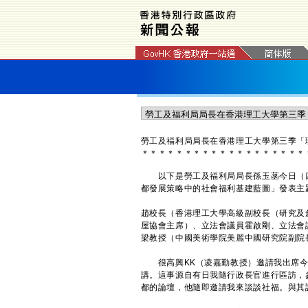
勞工及福利局局長在香港理工大學第三季「
＊
＊
＊
＊
＊
＊
＊
＊
＊
＊
＊
＊
＊
＊
＊
＊
＊
＊
＊
​以下是勞工及福利局局長孫玉菡今日（
都發展策略中的社會福利基建藍圖」發表主
趙校長（香港理工大學高級副校長（研究及
屋協會主席）、立法會議員霍啟剛、立法會
梁教授（中國美術學院美麗中國研究院副院
​很高興KK（凌嘉勤教授）邀請我出席今
講。這事源自有日我隨行政長官進行區訪，
都的論壇，他隨即邀請我來談談社福。與其