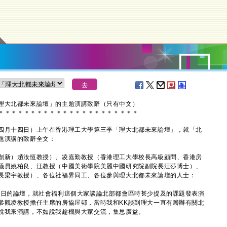
理大北都未來論壇」的主題演講致辭（只有中文）
＊
＊
＊
＊
＊
＊
＊
＊
＊
＊
＊
＊
＊
＊
＊
＊
＊
＊
＊
＊
＊
＊
四月十四日）上午在香港理工大學第三季「理大北都未來論壇」，就「北
題演講的致辭全文：
創新）趙汝恆教授）、凌嘉勤教授（香港理工大學校長高級顧問、香港房
議員姚柏良、汪教授（中國美術學院美麗中國研究院副院長汪莎博士）、
長梁宇教授）、各位社福界同工、各位參與理大北都未來論壇的人士：
日的論壇，就社會福利這個大家談論北部都會區時甚少提及的課題發表演
參觀凌教授擔任主席的房協屋邨，當時我和KK談到理大一直有籌辦有關北
說我來演講，不如說我趁機與大家交流，集思廣益。