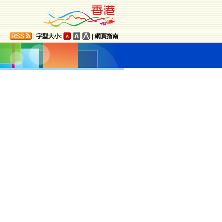
|
字型大小:
|
網頁指南