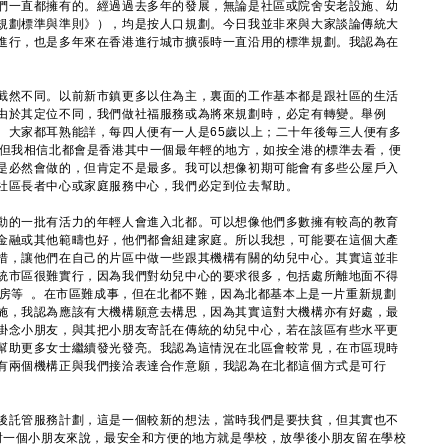
一直都擁有的。經過過去多年的發展，無論是社區或院舍安老設施、幼
規劃標準與準則》），均是按人口規劃。今日我並非來與大家談論傳統大
進行，也是多年來在香港進行城市擴張時一直沿用的標準規劃。我認為在
。
截然不同。以前新市鎮更多以住為主，裏面的工作基本都是跟社區的生活
由於其定位不同，我們做社福服務或為將來規劃時，必定有轉變。舉例
。大家都耳熟能詳，每四人便有一人是65歲以上；二十年後每三人便有多
。但我相信北都會是香港其中一個最年輕的地方，如按全港的標準去看，便
是必然會做的，但肯定不是最多。我可以想像初期可能會有多些公屋戶入
社區長者中心或家庭服務中心，我們必定到位去幫助。
的一批有活力的年輕人會進入北都。可以想像他們多數擁有較高的教育
金融或其他範疇也好，他們都會組建家庭。所以我想，可能要在這個大產
措，讓他們在自己的片區中做一些跟其機構有關的幼兒中心。其實這並非
統市區很難實行，因為我們對幼兒中心的要求很多，包括處所離地面不得
車房等 。在市區難成事，但在北都不難，因為北都基本上是一片重新規劃
施，我認為應該有大機構願意去構思，因為其實這對大機構亦有好處，最
掛念小朋友，與其把小朋友寄託在傳統的幼兒中心，若在該區有些水平更
幫助更多女士繼續發光發亮。我認為這情況在北區會較常見，在市區現時
有兩個機構正與我們接洽表達合作意願，我認為在北都這個方式是可行
後託管服務計劃，這是一個較新的想法，當時我們是要扶貧，但其實也不
為對一個小朋友來說，最安全和方便的地方就是學校，放學後小朋友留在學校