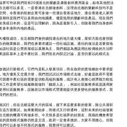
福界可申請我們現有20億港元的樂齡及康復創科應用基金，如有其他想法
在北都可以多見，一是香港在北都做創科，沒理由北都的樂齡科技均不是
空間，令香港的初創企業可多做一些適合香港這地方、適合香港老人家用
樣期待是我們可以多用由內地國產、優質抵用的樂齡科技產品。現在我們
歐美或日本的，這是可以理解的，因為是最新引入，但隨着我們自身創科
更多本港和內地的產品。
樓很成功，在北都我們會持續找適合的地方建大樓，屋邨方面也會預留
合的物業條款，我們也會要求建設一些社福設施。過往的做法是若要留地
如該社區是公營房屋或以基層為主，我們都認為應該用比較傳統的方法即
果該區基本上是中產社區，我們現在內部正討論，是否仍要以此模式去
德試行新模式，它們均是私人發展項目，而在政府的賣地條款中要求提
，地方優美又交通方便，我們想試試以市場模式去做，好處是政府不需要
可因應中產社區的需要提供較高端的服務，或許有人會擔心經濟能力較低
的工作是希望社福服務能做到「錢跟人走」，例如社區服務券就是讓用家
使用社區服務券，設施若以市場模式營運能提供更多變化的服務形式，當
我們的想法。
德試行，但在北都這麼大片的區域，接下來這麼多新的發展，除公共屋邨
在這方面嘗試。如果量開始多，而模式又行得通時，這對未來的社福發展
住北都的機遇可再做多些。今天很多是社福界的好朋友，我藉此機會希望
統的資助模式服務仍然是主流，政府一定會承擔的，大家不用擔心。但我
我們可以多做不同形式的服務，我覺得可以嘗試。