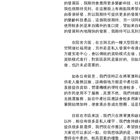
的發展區，我期待會應用更多樂齡科技，社
我也很期待見到。在這層面上有兩點我希望
由香港研發，所以我期待可提供更多的發展
的樂齡科技產品，這個我很期待。另一項同
使用較多的是來自國外的進口貨，譬如來自
的發展和內地飛快的發展，我期待可以見到
在院舍方面，在古洞北的一幢大型院舍大
空間做社福用途，另外若是私人發展中有適
方建安老中心，會以傳統的資助模式去做，
資助模式進行，對當區居民是最好的。但如
做，也許未必需要的。
如各位有留意，我們現時正在將軍澳和啟
供老人服務設施，該兩個地方都是中產社區
直接提供資助，營運機構的彈性也會較多，
的市民使用不了服務，其實不然。我們持續
去挑選服務，如在中產社區應該會較多用家
量開始增加時，便會逐步形成生態圈，這是
​目前在市區來說，我們只在將軍澳和啟
以外，相信有很多是私人樓宇，我們會持續
提供很多新選擇。我們現在作嘗試，希望抓
大家也可以多試一點。但我想強調的是，傳
覺得在中產的、較高質素的樓盤，是否容許