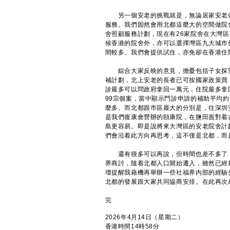
另一個安老的挑戰就是，無論居家安老做
服務。我們固然會用北都這麼大的空間做院
舍照顧服務計劃，現在有26家院舍在大灣
候香港的院舍外，亦可以選擇灣區九大城市
間較多。我們會提供試住，亦免卻在香港住
綜合大家反映的意見，擔憂包括子女探望
補計劃，北上安老的長者已可按國家政策買
診最多可以問政府拿回一萬元，住院最多拿
99宗個案，當中顯示門診申請的補助平均約
麼多。而北都跟市區最大的分別是，往深圳
是我們復康會營辦的頤康院，在鹽田面對着
島更容易。即是說將來大灣區的安老院舍計
們會沿着此方向再思考，這不僅是北都，而
還有很多可以再說，但時間也差不多了，
界商討，隨着北都人口開始遷入，雖然已經
壇提醒我藉機再舉辦一些社福界內部的經驗
北都的發展跟大家共同協商安排。在此再次
完
2026年4月14日（星期二）
香港時間14時58分