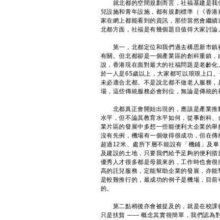
就北都的空間規劃而言，社福基建是我們
兒設施和青年設施，都有規劃標準（《香港
家在網上都能看到的資訊，那些當然會繼續
北都方面，社福是有幾個題目值得大家討論
​第一，北都定位和我們過去構思新市鎮
有關。但北都卻是一個產業區的創科重鎮，
說，香港現在面對最大的社福問題是老齡化
於一人是65歲以上，大家都可以琅琅上口
未必適合北都。不是說北都不做老人服務，
場，這些傳統服務必會到位，無論是傳統的
北都真正會開始出現的，應該是產業推動
水平，但不論其教育水平如何，從事創科、
業片區的發展中多想一些能便利大企業的舉
沒有先例，機場有一個做得很成功，但在傳
超過12米、處所下層不能設有「機鋪」及
及建設的土地，只要我們給予足夠的便利措
優秀人才很多都是母親來的，工作時也會很
高的託兒服務，定能幫助企業的發展，亦能
是較難推行的，最成功的例子是機場，目前
的。
​第二點稍後亦會被提及的，就是在校課
只是扶貧 —— 概念其實很簡單，我們認