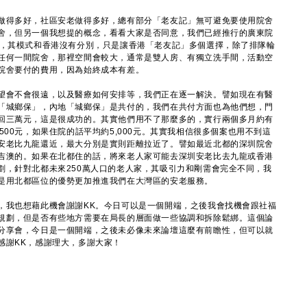
得多好，社區安老做得多好，總有部分「老友記」無可避免要使用院舍
舍，但另一個我想提的概念，看看大家是否同意，我們已經推行的廣東院
區，其模式和香港沒有分別，只是讓香港「老友記」多個選擇，除了排隊輪
任何一間院舍，那裡空間會較大，通常是雙人房、有獨立洗手間，活動空
院舍要付的費用，因為始終成本有差。
會不會很遠，以及醫療如何安排等，我們正在逐一解決。譬如現在有醫
「城鄉保」，內地「城鄉保」是共付的，我們在共付方面也為他們想，門
回三萬元，這是很成功的。其實他們用不了那麼多的，實行兩個多月約有
500元，如果住院的話平均約5,000元。其實我相信很多個案也用不到這
安老比九龍還近，最大分別是實則距離拉近了。譬如最近北都的深圳院舍
吉澳的。如果在北都住的話，將來老人家可能去深圳安老比去九龍或香港
劃，針對北都未來250萬人口的老人家，其吸引力和剛需會完全不同，我
是用北都區位的優勢更加推進我們在大灣區的安老服務。
我也想藉此機會謝謝KK。今日可以是一個開端，之後我會找機會跟社福
規劃，但是否有些地方需要在局長的層面做一些協調和拆除鬆綁。這個論
分享會，今日是一個開端，之後未必像未來論壇這麼有前瞻性，但可以就
感謝KK，感謝理大，多謝大家！