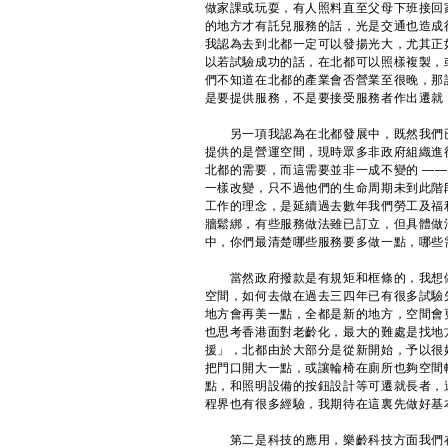
做家課或玩耍，有人照料直至父母下班接回
的地方才有託兒服務的話，光是交通也造成
我認為去到北都一定可以發揚光大，尤其正
以若試驗成功的話，在北都可以照樣複製，
們不知道在北都的產業會否營業至很晚，那
是要提供服務，不是要接受服務者作出遷就
​另一項我認為在北都發展中，既然我們
提供的是營運空間，現時眾多非政府組織進
北都的需要，而這需要並非一成不變的 —
一樣改變，只不過他們的生命周期未到此階
工作的理念，是延續過去數年我們勞工及福
牆鬆綁，有些服務做法雖已訂立，但具體做法我可
中，你們最清楚哪些服務要多做一點，哪些
​當然政府撥款是有規矩和框條的，我想
空間，如何去做在過去三四年已有很多試驗
地方會再美一點，全都是新的地方，空間會
也思考香港面對老齡化，最大的難處是找地
援」，北都由於大部分是從新開始，予以很
把門口開大一點，或讓輪椅在廁所也夠空間
點，和照明設備的按鈕設計等可遷就長者，
程界也有很多經驗，我期待在這裏先做好基
​第二是科技的應用，樂齡科技方面我們