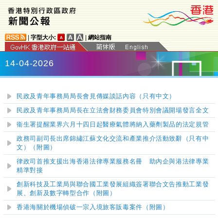
|
字型大小:
|
網站指南
14-04-2026
民政及青年事務局局長會見傳媒談話內容
（只有中文）
民政及青年事務局局長在立法會財務委員會特別會議開場發言全文
衞生署提醒業界六月十四日起醫療氣體將納入藥劑製品的法定規管
政務司副司長出席錦繡江蘇文化交流和產業推介活動致辭（只有中
文）（附圖）
律政司首推支援出海香港法律專業服務名冊 助內企與港法律專業
精準對接
創新科技及工業局與聯合國工業發展組織簽署聯合文告推動工業發
展、創新及數字轉型合作
（附圖）
香港海關於機場偵破一宗入境旅客販毒案件（附圖）