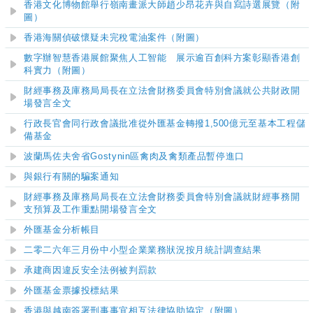
香港文化博物館舉行嶺南畫派大師趙少昂花卉與自寫詩選展覽（附
圖）
香港海關偵破懷疑未完稅電油案件（附圖）
數字辦智慧香港展館聚焦人工智能 展示逾百創科方案彰顯香港創
科實力（附圖）
財經事務及庫務局局長在立法會財務委員會特別會議就公共財政開
場發言全文
行政長官會同行政會議批准從外匯基金轉撥1,500億元至基本工程儲
備基金
波蘭馬佐夫舍省Gostynin區禽肉及禽類產品暫停進口
與銀行有關的騙案通知
財經事務及庫務局局長在立法會財務委員會特別會議就財經事務開
支預算及工作重點開場發言全文
外匯基金分析帳目
二零二六年三月份中小型企業業務狀況按月統計調查結果
承建商因違反安全法例被判罰款
外匯基金票據投標結果
香港與越南簽署刑事事宜相互法律協助協定（附圖）