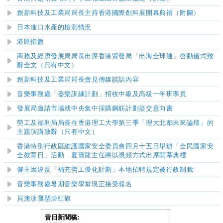
創新科技及工業局局長主持香港國際創科展開幕典禮（附圖）
日本進口水產的檢測情況
港匯指數
商務及經濟發展局局長出席香港貿發局「出海全球通」啓動儀式致
辭全文（只有中文）
創新科技及工業局局長會見傳媒談話內容
音樂事務處「器樂訓練計劃」招收中級及高級一年班學員
發展局邀請市場就中央集中採購鋼筋計劃提交意向書
勞工及福利局局長在香港理工大學第三季「理大北都未來論壇」的
主題演講致辭（只有中文）
香港特別行政區維護國家安全委員會四月十五日舉辦「全民國家安
全教育日」活動 夏寶龍主任將以視頻方式出席開幕典禮
僱主因違反「補充勞工優化計劃」本地招聘規定被行政制裁
音樂事務處暑期音樂學堂現正接受報名
貝澳泳灘
懸掛紅旗
昔日新聞稿: