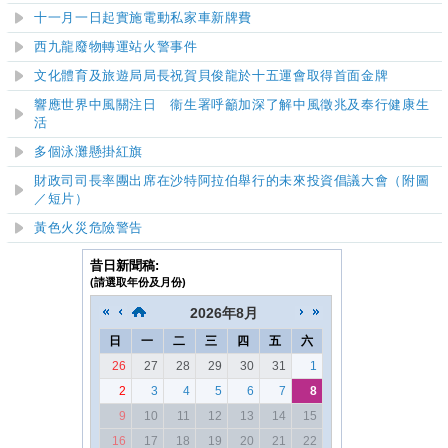
十一月一日起實施電動私家車新牌費
西九龍廢物轉運站火警事件
文化體育及旅遊局局長祝賀貝俊龍於十五運會取得首面金牌
響應世界中風關注日 衞生署呼籲加深了解中風徵兆及奉行健康生
活
多個泳灘懸掛紅旗
​財政司司長率團出席在沙特阿拉伯舉行的未來投資倡議大會
（附圖
／短片）
黃色火災危險警告
昔日新聞稿:
(請選取年份及月份)
2026
年
8月
日
一
二
三
四
五
六
26
27
28
29
30
31
1
2
3
4
5
6
7
8
9
10
11
12
13
14
15
16
17
18
19
20
21
22