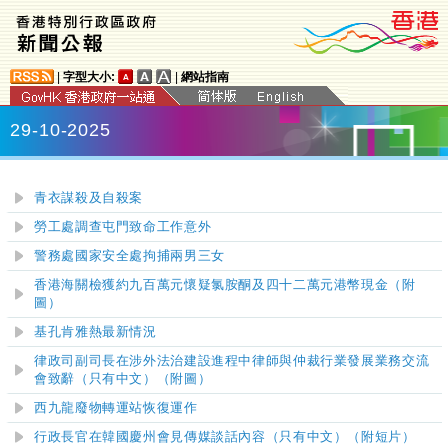
|
字型大小:
|
網站指南
29-10-2025
青衣謀殺及自殺案
勞工處調查屯門致命工作意外
警務處國家安全處拘捕兩男三女
香港海關檢獲約九百萬元懷疑氯胺酮及四十二萬元港幣現金（附
圖）
基孔肯雅熱最新情況
律政司副司長在涉外法治建設進程中律師與仲裁行業發展業務交流
會致辭（只有中文）（附圖）
西九龍廢物轉運站恢復運作
行政長官在韓國慶州會見傳媒談話內容（只有中文）（附短片）