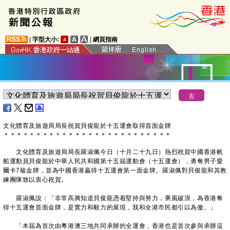
|
字型大小:
|
網頁指南
文化體育及旅遊局局長祝賀貝俊龍於十五運會取得首面金牌
＊
＊
＊
＊
＊
＊
＊
＊
＊
＊
＊
＊
＊
＊
＊
＊
＊
＊
＊
＊
＊
＊
＊
＊
＊
＊
文化體育及旅遊局局長羅淑佩今日（十月二十九日）熱烈祝賀中國香港帆
船運動員貝俊龍於中華人民共和國第十五屆運動會（十五運會），勇奪男子愛
爾卡7級金牌，並為中國香港贏得十五運會第一面金牌。羅淑佩對貝俊龍和其教
練團隊致以衷心祝賀。
羅淑佩說：「非常高興知道貝俊龍憑着堅持與努力，乘風破浪，為香港奪
得十五運會首面金牌，是實力和毅力的展現，我和全港市民都引以為傲。」
「本屆為首次由粵港澳三地共同承辦的全運會，香港也是首次參與承辦這