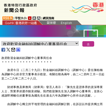
|
字型大小:
|
網頁指南
​政府歡迎金融糾紛調解中心董事局任命
＊
＊
＊
＊
＊
＊
＊
＊
＊
＊
＊
＊
＊
＊
＊
＊
＊
政府今日（二月二十九日）對金融糾紛調解中心（調解中心）委任陳柏楠
為調解中心的非官方董事表示歡迎。有關任期為兩年，由二○二四年三月一日起
至二○二六年二月二十八日。
財經事務及庫務局（財庫局）發言人表示：「陳先生是證券界的資深專業
人士，對業界的運作饒富經驗。我們歡迎陳先生加入調解中心董事局，並衷心
感謝即將離任的董事張為國先生在過去六年為調解中心所作出的貢獻。」
由調解中心獨立持平地管理的金融糾紛調解計劃，在訴訟以外提供獨立而