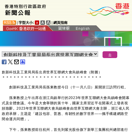
|
字型大小:
|
網頁指南
創新科技及工業局局長出席世界互聯網大會烏鎮峰會（附圖）
＊
＊
＊
＊
＊
＊
＊
＊
＊
＊
＊
＊
＊
＊
＊
＊
＊
＊
＊
＊
＊
＊
＊
＊
＊
＊
＊
創新科技及工業局局長孫東教授今日（十一月八日）展開浙江訪問行程。
孫東教授上午出席在浙江烏鎮舉行的2023年世界互聯網大會烏鎮峰會開幕
式及全體會議。今年是大會舉辦的第十年，國家主席習近平在開幕式上發表視
頻致辭。2023年世界互聯網大會烏鎮峰會由世界互聯網大會主辦，浙江省人民
政府承辦，主題是「建設包容、普惠、有韌性的數字世界——攜手構建網路空
間命運共同體」。
下午，孫東教授前往杭州，首先到紫光股份旗下新華三集團杭州總部進行