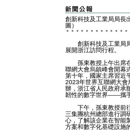
創新科技及工業局局長
圖）
＊
＊
＊
＊
＊
＊
＊
＊
＊
＊
＊
＊
＊
創新科技及工業局局
展開浙江訪問行程。
孫東教授上午出席在浙
聯網大會烏鎮峰會開幕
第十年，國家主席習近
2023年世界互聯網大
辦，浙江省人民政府承
韌性的數字世界——攜
下午，孫東教授前往
三集團杭州總部進行調
心，了解該企業在智能
方案和數字化基礎設施