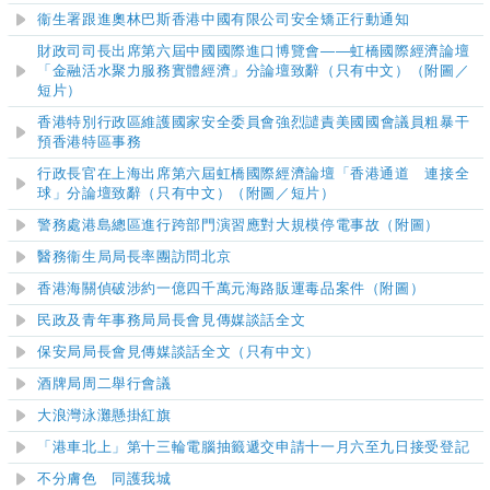
衞生署跟進奧林巴斯香港中國有限公司安全矯正行動通知
​財政司司長出席第六屆中國國際進口博覽會——虹橋國際經濟論壇
「金融活水聚力服務實體經濟」分論壇致辭（只有中文）
（附圖／
短片）
香港特別行政區維護國家安全委員會強烈
譴
責美國國會議員粗暴干
預香港特區事務
​行政長官在上海出席第六屆虹橋國際經濟論壇「香港通道 連接全
球」分論壇致辭（只有中文）
（附圖／短片）
警務處港島總區進行跨部門演習應對大規模停電事故（附圖）
醫務衞生局局長率團訪問北京
香港海關偵破涉約一億四千萬元海路販運毒品案件（附圖）
民政及青年事務局局長會見傳媒談話全文
保安局局長會見傳媒談話全文（只有中文）
酒牌局周二舉行會議
大浪灣泳灘
懸掛紅旗
「港車北上」第十三輪電腦抽籤遞交申請十一月六至九日接受登記
不分膚色 同護我城