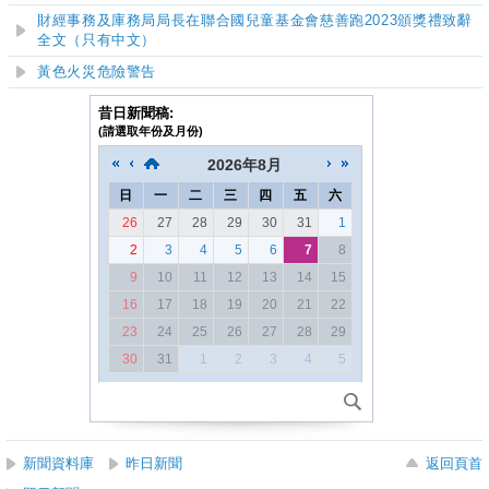
財經事務及庫務局局長在聯合國兒童基金會慈善跑2023頒獎禮致辭
全文（只有中文）
黃色火災危險警告
昔日新聞稿:
(請選取年份及月份)
2026
年
8月
日
一
二
三
四
五
六
26
27
28
29
30
31
1
2
3
4
5
6
7
8
9
10
11
12
13
14
15
16
17
18
19
20
21
22
23
24
25
26
27
28
29
30
31
1
2
3
4
5
新聞資料庫
昨日新聞
返回頁首