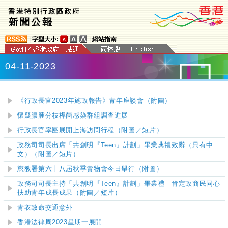
|
字型大小:
|
網站指南
04-11-2023
《行政長官2023年施政報告》青年座談會（附圖）
懷疑膿腫分枝桿菌感染群組調查進展
行政長官率團展開上海訪問行程（附圖／短片）
政務司司長出席「共創明『Teen』計劃」畢業典禮致辭（只有中
文）（附圖／短片）
懲教署第六十八屆秋季賣物會今日舉行（附圖）
政務司司長主持「共創明『Teen』計劃」畢業禮 肯定政商民同心
扶助青年成長成果
（附圖／短片）
青衣致命交通意外
香港法律周2023星期一展開