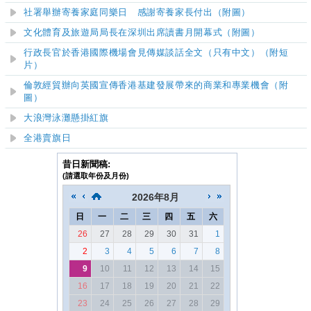
社署舉辦寄養家庭同樂日 感謝寄養家長付出（附圖）
文化體育及旅遊局局長在深圳出席讀書月開幕式（附圖）
行政長官於香港國際機場會見傳媒談話全文（只有中文）（附短
片）
倫敦經貿辦向英國宣傳香港基建發展帶來的商業和專業機會（附
圖）
大浪灣泳灘
懸掛紅旗
全港賣旗日
昔日新聞稿:
(請選取年份及月份)
2026
年
8月
日
一
二
三
四
五
六
26
27
28
29
30
31
1
2
3
4
5
6
7
8
9
10
11
12
13
14
15
16
17
18
19
20
21
22
23
24
25
26
27
28
29