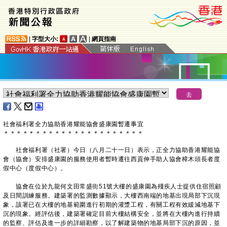
|
字型大小:
|
網頁指南
社會福利署全力協助香港耀能協會盛康園暫遷事宜
＊
＊
＊
＊
＊
＊
＊
＊
＊
＊
＊
＊
＊
＊
＊
＊
＊
＊
＊
＊
＊
＊
社會福利署（社署）今日（八月二十一日）表示，正全力協助香港耀能協
會（協會）安排盛康園的服務使用者暫時遷往西貢伸手助人協會樟木頭長者度
假中心（度假中心）。
協會在位於九龍何文田常盛街51號大樓的盛康園為殘疾人士提供住宿照顧
及日間訓練服務。建築署的監測數據顯示，大樓西南端的地基出現局部下沉現
象，該署已在大樓的地基範圍進行初期的灌漿工程，有關工程有效緩減地基下
沉的現象。經評估後，建築署確定目前大樓結構安全，並將在大樓內進行持續
的監察、評估及進一步的詳細勘察，以了解建築物的地基局部下沉的原因，並