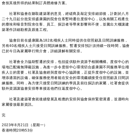
會按其後所得的結果制訂具體維修方案。
社署和協會在聽取建築署的意見，經磋商及敲定安排細節後，計劃於八月
二十九日起分批安排盛康園的院舍住客暫時遷往度假中心，以免有關工程產生
的塵埃和噪音對院舍住客、員工、探訪者等帶來影響和不便，並騰出大樓讓建
築署作詳細勘察及跟進工程。
協會目前在盛康園為182名殘疾人士同時提供住宿照顧及日間訓練服務，
另有40名殘疾人士只接受日間訓練服務。暫遷安排預計須持續一段時間，協會
已於今日為家屬舉行簡介會，詳細講解有關安排。
社署會全力協助暫遷的安排，包括提供額外資源予相關機構。度假中心的
場地已配備無障礙設施，為進一步令度假中心環境切合盛康園不同服務單位殘
疾人士的需要，社署及協會經與度假中心協調後，正提升度假中心的設施，並
增添適當的設備，確保服務使用者能在安全的環境繼續接受住宿照顧及日間訓
練服務。同時，為方便只接受日間訓練的學員及前往探訪的家屬，社署會提供
額外資源讓協會安排專車接送他們往返度假中心。
社署及建築署會就後續發展及相應的安排與協會保持緊密溝通，並適時向
家屬發放最新資訊。
完
2023年8月21日（星期一）
香港時間20時53分