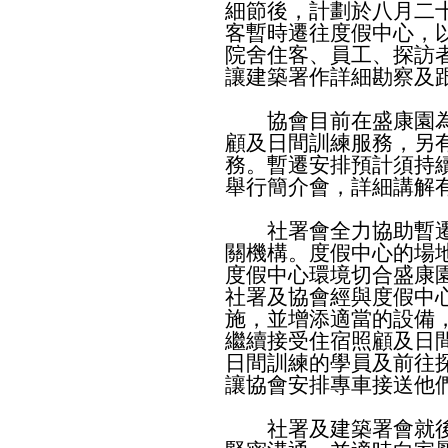
細節後，計劃於八月二
客暫時遷往度假中心，
院舍住客、員工、探訪
讓建築署作詳細勘察及
協會目前在盛康園為1
顧及日間訓練服務，另
務。暫遷安排預計須持
舉行簡介會，詳細講解
社署會全力協助暫遷
關機構。度假中心的場
度假中心環境切合盛康
社署及協會經與度假中
施，並增添適當的設備
繼續接受住宿照顧及日
日間訓練的學員及前往
讓協會安排專車接送他
社署及建築署會就後