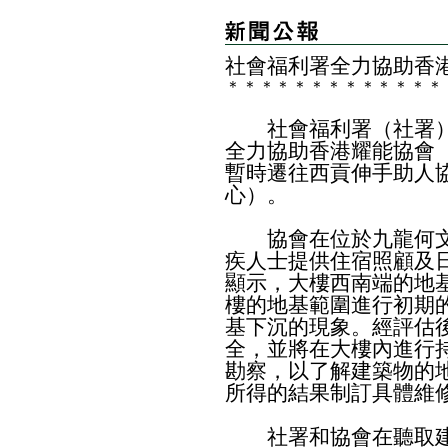
社會福利署全力協助香
＊
＊
＊
＊
＊
＊
＊
＊
＊
＊
＊
＊
＊
社會福利署（社署）
全力協助香港耀能協會
暫時遷往西貢伸手助人
心）。
協會在位於九龍何文田
疾人士提供住宿照顧及
顯示，大樓西南端的地
樓的地基範圍進行初期
基下沉的現象。經評估
全，並將在大樓內進行
勘察，以了解建築物的
所得的結果制訂具體維
社署和協會在聽取建