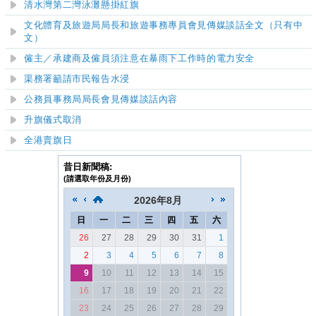
清水灣第二灣泳灘懸掛紅旗
文化體育及旅遊局局長和旅遊事務專員會見傳媒談話全文（只有中
文）
僱主／承建商及僱員須注意在暴雨下工作時的電力安全
渠務署籲請市民報告水浸
公務員事務局局長會見傳媒談話內容
升旗儀式取消
全港賣旗日
昔日新聞稿:
(請選取年份及月份)
2026
年
8月
日
一
二
三
四
五
六
26
27
28
29
30
31
1
2
3
4
5
6
7
8
9
10
11
12
13
14
15
16
17
18
19
20
21
22
23
24
25
26
27
28
29