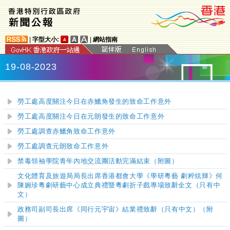
|
字型大小:
|
網站指南
19-08-2023
勞工處高度關注今日在赤鱲角發生的致命工作意外
勞工處高度關注今日在元朗發生的致命工作意外
勞工處調查赤鱲角致命工作意外
勞工處調查元朗致命工作意外
禁毒領袖學院青年內地交流團活動完滿結束（附圖）
文化體育及旅遊局局長出席香港都會大學《學研粵藝 劇粹炫輝》何
陳婉珍粵劇研藝中心成立典禮暨粵劇折子戲專場致辭全文（只有中
文）
政務司副司長
出
席《同行元宇宙》結業禮致辭（
只有中文
）（附
圖）