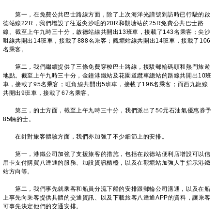
第一，在免費公共巴士路線方面，除了上次海洋光譜號到訪時已行駛的啟
德站線22R，我們增設了往返尖沙咀的20R和觀塘站的25R免費公共巴士路
線。截至上午九時三十分，啟德站線共開出13班車，接載了143名乘客；尖沙
咀線共開出14班車，接載了888名乘客；觀塘站線共開出14班車，接載了106
名乘客。
第二，我們繼續提供了三條免費穿梭巴士路線，接駁郵輪碼頭和熱門旅遊
地點。截至上午九時三十分，金鐘港鐵站及花園道纜車總站的路線共開出10班
車，接載了95名乘客；旺角線共開出5班車，接載了196名乘客；而西九龍線
共開出9班車，接載了67名乘客。
第三，的士方面，截至上午九時三十分，我們派出了50元石油氣優惠券予
85輛的士。
在針對旅客體驗方面，我們亦加強了不少細節上的安排。
第一，港鐵公司加強了支援旅客的措施，包括在啟德站便利店增設可以信
用卡支付購買八達通的服務、加設資訊櫃檯，以及在觀塘站加強人手指示港鐵
站方向等。
第二，我們事先就乘客和船員分流下船的安排跟郵輪公司溝通，以及在船
上事先向乘客提供具體的交通資訊、以及下載旅客八達通APP的資料，讓乘客
可事先決定他們的交通安排。