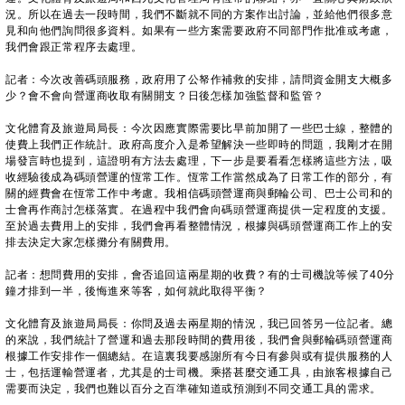
況。所以在過去一段時間，我們不斷就不同的方案作出討論，並給他們很多意
見和向他們詢問很多資料。如果有一些方案需要政府不同部門作批准或考慮，
我們會跟正常程序去處理。
記者：今次改善碼頭服務，政府用了公帑作補救的安排，請問資金開支大概多
少？會不會向營運商收取有關開支？日後怎樣加強監督和監管？
文化體育及旅遊局局長：今次因應實際需要比早前加開了一些巴士線，整體的
使費上我們正作統計。政府高度介入是希望解決一些即時的問題，我剛才在開
場發言時也提到，這證明有方法去處理，下一步是要看看怎樣將這些方法，吸
收經驗後成為碼頭營運的恆常工作。恆常工作當然成為了日常工作的部分，有
關的經費會在恆常工作中考慮。我相信碼頭營運商與郵輪公司、巴士公司和的
士會再作商討怎樣落實。在過程中我們會向碼頭營運商提供一定程度的支援。
至於過去費用上的安排，我們會再看整體情況，根據與碼頭營運商工作上的安
排去決定大家怎樣攤分有關費用。
記者：想問費用的安排，會否追回這兩星期的收費？有的士司機說等候了40分
鐘才排到一半，後悔進來等客，如何就此取得平衡？
文化體育及旅遊局局長：你問及過去兩星期的情況，我已回答另一位記者。總
的來說，我們統計了營運和過去那段時間的費用後，我們會與郵輪碼頭營運商
根據工作安排作一個總結。在這裏我要感謝所有今日有參與或有提供服務的人
士，包括運輸營運者，尤其是的士司機。乘搭甚麼交通工具，由旅客根據自己
需要而決定，我們也難以百分之百準確知道或預測到不同交通工具的需求。