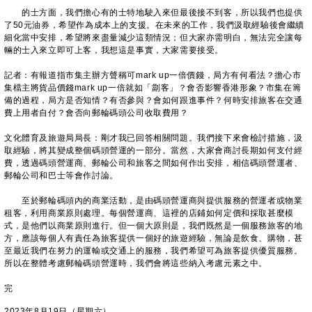
的士方面，我們擔心有的士特地駛入來但最後接不到客，所以我們也提供
了50元油券，希望作為成本上的支援。在未來的工作，我們汲取經驗後會繼續
細化當中安排，希望將來盡量減少這類情況；但大家亦需明白，無法完全讓每
輛的士入來立即可上客，我想這是事實，大家需要接受。
記者：有報道指市集主辦方聲稱可mark up一倍價錢，局方有何看法？擔心市
集檔主將貨品價錢mark up一倍就如「劏客」？會否影響香港形象？市集在籌
備的過程，局方是否知情？有否參與？會如何跟進事件？何時安排旅客在交通
費上用者自付？會否向郵輪碼頭公司收取費用？
文化體育及旅遊局局長：剛才我已回答相關問題。我們接下來會檢討措施，汲
取經驗，將其變成整個碼頭營運的一部分。當然，大家會商討長期如何支付經
費，透過碼頭營運商、郵輪公司和旅客之間如何作出安排，相信碼頭營運者、
郵輪公司和巴士等會作討論。
至於郵輪碼頭內的商業活動，是由碼頭營運商與提供服務的營運者或物業
租客，利用商業原則處理。每個營運商、這裡的店鋪如何定價和採取甚麼模
式，是他們以商業原則進行。但一個大原則是，我們既然是一個服務旅客的地
方，應該每個人有責任為旅客提供一個好的旅遊經驗，無論是飲食、購物，甚
至最近我們在努力的運輸或交通上的服務，我們希望可為旅客提供優質服務。
所以在整體考慮郵輪碼頭營運時，我們會將這些納入考慮元素之中。
完
2023年8月19日（星期六）