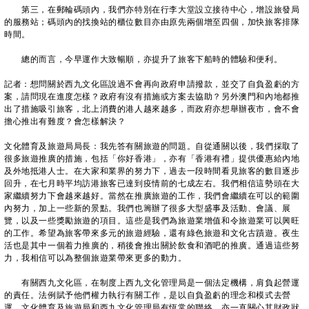
第三，在郵輪碼頭內，我們亦特別在行李大堂設立接待中心，增設旅發局
的服務站；碼頭內的找換站的櫃位數目亦由原先兩個增至四個，加快旅客排隊
時間。
總的而言，今早運作大致暢順，亦提升了旅客下船時的體驗和便利。
記者：想問關於西九文化區說過不會再向政府申請撥款，並交了自負盈虧的方
案，請問現在進度怎樣？政府有沒有措施或方案去協助？另外澳門和內地都推
出了措施吸引旅客，北上消費的港人越來越多，而政府亦想舉辦夜市，會不會
擔心推出有難度？會怎樣解決？
文化體育及旅遊局局長：我先答有關旅遊的問題。自從通關以後，我們採取了
很多旅遊推廣的措施，包括「你好香港」，亦有「香港有禮」提供優惠給內地
及外地抵港人士。在大家和業界的努力下，過去一段時間看見旅客的數目逐步
回升，在七月時平均訪港旅客已達到疫情前的七成左右。我們相信這勢頭在大
家繼續努力下會越來越好。當然在推廣旅遊的工作，我們會繼續在可以的範圍
內努力，加上一些新的景點。我們也籌辦了很多大型盛事及活動、會議、展
覽，以及一些獎勵旅遊的項目。這些是我們為旅遊業增值和令旅遊業可以興旺
的工作。希望為旅客帶來多元的旅遊經驗，還有綠色旅遊和文化古蹟遊。夜生
活也是其中一個着力推廣的，稍後會推出關於飲食和酒吧的推廣。通過這些努
力，我相信可以為整個旅遊業帶來更多的動力。
有關西九文化區，在制度上西九文化管理局是一個法定機構，肩負起營運
的責任。法例賦予他們權力執行有關工作，是以自負盈虧的理念和模式去營
運。文化體育及旅遊局和西九文化管理局有恆常的聯絡，亦一直關心其財政狀