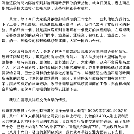
調整這段時間內郵輪來到郵輪碼頭時所採取的新措施。就今日所見，過去兩星
期無論是較大或較小郵輪來到，這些措施都是有效的。
其實，除了今日大家眼見啟德郵輪碼頭的工作之外，一些其他地方我們也
下了工夫，包括啟德、觀塘港鐵站和沿線巴士站，我們也加強了支援旅客的服
務。目的只有一個，就是讓旅客來到香港可有一個更好的旅遊經驗。在這裡我
一定要多謝參與的政府部門同事、旅遊業、運輸業，包括巴士、旅遊巴、港
鐵、的士、郵輪公司和郵輪碼頭營運商，大家一同通力合作。
今次政府高度介入，是為了解決早前曾經出現旅客候車時間過長的情況。
經過這兩星期努力，事實證明香港絕對有能力、有方法接待好大型郵輪到港，
讓旅客下船時有更好、更便捷、更舒適的安排。大家明白，政府不會長期高度
介入，所以今日過後，我們會檢討各項細節和安排，亦會要求郵輪碼頭營運商
與郵輪公司、巴士公司和的士業界做好聯絡工作，然後將這些措施和這段時間
所汲取的經驗，作為其整體營運的一部分，希望將來可做好恆常和有效的方
案，讓旅客有好的旅遊經驗。政府會繼續監察碼頭營運商的工作，亦會積極配
合和協助，確保今日順暢的情況得以延續下去。
我現在請專員詳細交代今早的情況。
旅遊事務專員：今日七時抵港的海洋光譜號大概有4 500名乘客和1 500名船
員，其中1 100 人參與郵輪公司安排的岸上行程，其餘的3 400人則主要利用
公共交通工具前往不同目的地觀光，又或者自行安排交通離開碼頭。截至九時
三十分，已經大約有3 700名乘客下船，而船員亦陸續下船。正如政府於星期
三（八月十六日）發出的新聞稿所講，我們就今早就交通方面有以下安排。