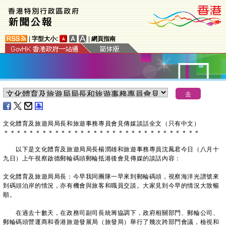
|
字型大小:
|
網頁指南
文化體育及旅遊局局長和旅遊事務專員會見傳媒談話全文（只有中文）
＊
＊
＊
＊
＊
＊
＊
＊
＊
＊
＊
＊
＊
＊
＊
＊
＊
＊
＊
＊
＊
＊
＊
＊
＊
＊
＊
＊
＊
＊
＊
​以下是文化體育及旅遊局局長楊潤雄和旅遊事務專員沈鳳君今日（八月十
九日）上午視察啟德郵輪碼頭郵輪抵港後會見傳媒的談話內容：
文化體育及旅遊局局長：今早我同團隊一早來到郵輪碼頭，視察海洋光譜號來
到碼頭泊岸的情況，亦有機會與旅客和職員交談。大家見到今早的情況大致暢
順。
在過去十數天，在政務司副司長統籌協調下，政府相關部門、郵輪公司、
郵輪碼頭營運商和香港旅遊發展局（旅發局）舉行了幾次跨部門會議，檢視和