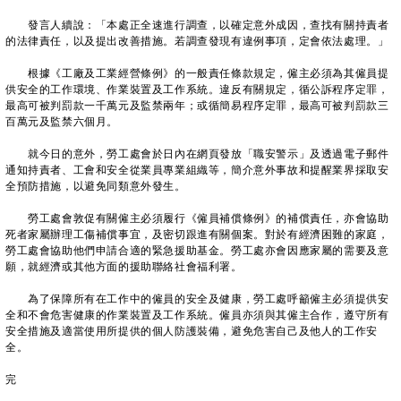
發言人續說：「本處正全速進行調查，以確定意外成因，查找有關持責者
的法律責任，以及提出改善措施。若調查發現有違例事項，定會依法處理。」
根據《工廠及工業經營條例》的一般責任條款規定，僱主必須為其僱員提
供安全的工作環境、作業裝置及工作系統。違反有關規定，循公訴程序定罪，
最高可被判罰款一千萬元及監禁兩年；或循簡易程序定罪，最高可被判罰款三
百萬元及監禁六個月。
就今日的意外，勞工處會於日內在網頁發放「職安警示」及透過電子郵件
通知持責者、工會和安全從業員專業組織等，簡介意外事故和提醒業界採取安
全預防措施，以避免同類意外發生。
勞工處會敦促有關僱主必須履行《僱員補償條例》的補償責任，亦會協助
死者家屬辦理工傷補償事宜，及密切跟進有關個案。對於有經濟困難的家庭，
勞工處會協助他們申請合適的緊急援助基金。勞工處亦會因應家屬的需要及意
願，就經濟或其他方面的援助聯絡社會福利署。
為了保障所有在工作中的僱員的安全及健康，勞工處呼籲僱主必須提供安
全和不會危害健康的作業裝置及工作系統。僱員亦須與其僱主合作，遵守所有
安全措施及適當使用所提供的個人防護裝備，避免危害自己及他人的工作安
全。
完