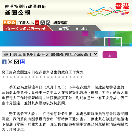
|
字型大小:
|
網頁指南
​勞工處高度關注今日在赤鱲角發生的致命工作意外
＊
＊
＊
＊
＊
＊
＊
＊
＊
＊
＊
＊
＊
＊
＊
＊
＊
＊
＊
＊
＊
＊
勞工處高度關注今日（八月十九日）下午在赤鱲角一個建築地盤發生的一
宗致命工作意外，意外中一名男工人在該建築地盤地下樓層（零區）的假天花
進行電力工作時懷疑觸電，送院後證實不治。對於在意外中有工友身故，勞工
處十分難過，並對其家屬致以深切慰問。
勞工處發言人說：「在得知意外發生後，本處已即時派員到意外現場展開
調查。我們將向有關承辦商發出『暫時停工通知書』，停止其在該建築地盤地
下樓層（零區）的電力工作，直至我們信納有關承辦商已採取措施消除有關危
害，才可復工。」