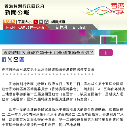
|
字型大小:
|
網頁指南
香港特區政府成立第十五屆全國運動會香港賽區籌備委員會
＊
＊
＊
＊
＊
＊
＊
＊
＊
＊
＊
＊
＊
＊
＊
＊
＊
＊
＊
＊
＊
＊
＊
＊
＊
＊
香港特別行政區（特區）政府今日（五月二日）宣布成立第十五屆全國運
動會香港特區賽區籌備委員會（香港賽區籌委會），籌劃於二○二五年由粵港澳
三地聯合承辦的第十五屆全國運動會（全運會），以及全國第十二屆殘疾人運
動會（殘運會）暨第九屆特殊奧林匹克運動會（特奧會）。
四年一度的全運會是國家最高水平和規模最大的綜合性運動會。國務院在
二○二一年八月公布同意第十五屆全運會將於二○二五年由廣東、香港和澳門承
辦，是香港首次參與承辦的全運會。第十二屆殘運會暨第九屆特奧會則將於第
十五屆全運會結束後約一個月舉行，同由三地承辦。