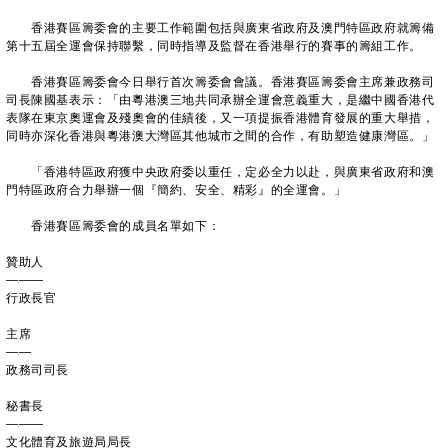
香港賽區籌委會的主要工作範圍包括與廣東省政府及澳門特區政府就籌備
第十五屆全運會保持聯繫，同時指導及監督在香港舉行的賽事的籌組工作。
香港賽區籌委會今日舉行首次籌委會會議。香港賽區籌委會主席兼政務司
司長陳國基表示：「由粵港澳三地共同承辦全運會意義重大，是繼中國香港代
表隊在東京奧運會及殘奧會的佳績後，又一項提振香港體育發展的重大舉措，
同時亦深化香港與粵港澳大灣區其他城市之間的合作，有助塑造健康灣區。」
「香港特區政府獲中央政府委以重任，定必全力以赴，與廣東省政府和澳
門特區政府合力舉辦一個『簡約、安全、精彩』的全運會。」
香港賽區籌委會的成員名單如下：
贊助人
———
行政長官
主席
——
政務司司長
秘書長
———
文化體育及旅遊局局長