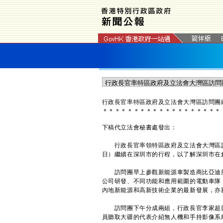
行政長官率特區政府及立法會大灣區訪問團
＊
＊
＊
＊
＊
＊
＊
＊
＊
＊
＊
＊
＊
＊
＊
＊
＊
＊
＊
下稿代立法會秘書處發出：
行政長官率領特區政府及立法會大灣區訪
日）繼續在深圳市的行程，以了解深圳市在
訪問團早上參觀新能源車製造商比亞迪股
公司研發、不同功能和應用範圍的電動車隊
內地新能源和高新技術企業的最新發展，亦
訪問團下午分成兩組，行政長官李家超與
員聽取大疆的代表介紹無人機和手持影像系