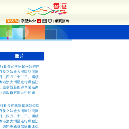
|
字型大小:
|
網頁指南
圖片