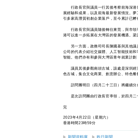
行政長官與議員一行其後考察前海深港青
展經驗和成果，以及前海最新發展情況。夢
引多家高潛質初創企業落戶，至今累計已孵化
行政長官與議員隨後轉往東莞，與市領導
港可以進一步拓展在大灣區的發展機遇。梁
另一方面，政務司司長陳國基與其他議員
公司的代表介紹社交媒體、人工智能技術和
智能。他們亦有和參與大灣區青年就業計劃
議員其後參觀南頭古城，該處是深圳經濟
色古城，集合文化商業、創意辦公、特色餐
訪問團明日（四月二十三日）將繼續分成
是次訪問團由行政長官率領，於四月二十
完
2023年4月22日（星期六）
香港時間23時59分
新聞資料庫
昨日新聞