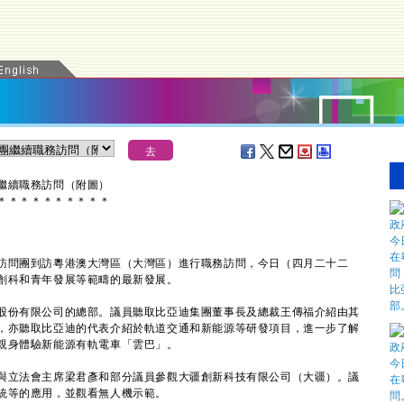
繼續職務訪問（附圖）
＊
＊
＊
＊
＊
＊
＊
＊
＊
＊
問團到訪粵港澳大灣區（大灣區）進行職務訪問，今日（四月二十二
創科和青年發展等範疇的最新發展。
份有限公司的總部。議員聽取比亞迪集團董事長及總裁王傳福介紹由其
，亦聽取比亞迪的代表介紹於軌道交通和新能源等研發項目，進一步了解
親身體驗新能源有軌電車「雲巴」。
立法會主席梁君彥和部分議員參觀大疆創新科技有限公司（大疆）。議
統等的應用，並觀看無人機示範。