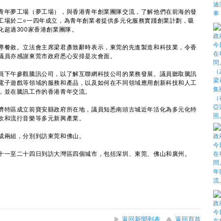
年夢工場（夢工場），與香港青年創業團隊交流，了解他們在前海的發
工場於二○一四年成立，為青年創業者提供多元化服務實踐創業計劃，吸
超過300家香港創業團隊。
餐敘。立法會主席梁君彥致辭時表示，東莞的先進製造和科技業，令香
議員亦感謝東莞市政府悉心安排是次會面。
下午參觀騰訊公司，以了解互聯網科技公司的業務發展。議員聽取騰訊
電子遊戲等領域的服務和產品，以及如何在不同領域應用創新科技和人工
，並在騰訊工作的香港青年交流。
特區成立前寶安縣政府所在地，議員知悉南頭古城近年活化為多元化特
飲和流行音樂等多元新興產業。
兩組，分別到訪東莞和佛山。
一至二十四日到訪大灣區四個城市，包括深圳、東莞、佛山和廣州。
返回新聞列表
返回頁首